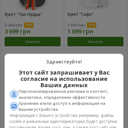
Букет "Три сердца"
Букет "Сафо"
5 284 грн
1 999 грн
Заказать
Заказать
Здравствуйте!
Этот сайт запрашивает у Вас
согласие на использование
Ваших данных
Персонализированная реклама и контент,
аналитика, определение эффективности
Хранение и/или доступ к информации на
Вашем устройстве
Букет "Tarnis"
Монобукет из 9 белых роз
Информация с Вашего устройства (например, файлы
cookie и уникальные идентификаторы) будет доступна
6 091 грн
1 399 грн
поставщикам. Кроме того, они, а также этот сайт или