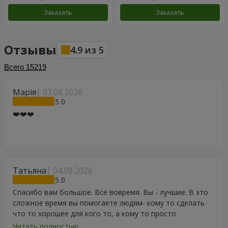
Заказать
Заказать
Отзывы
4.9
из
5
Всего
15219
Марія
07.08.2026
5
❤️❤️❤️
Татьяна
04.08.2026
5
Спасибо вам большое. Все вовремя. Вы - лучшие. В это
сложное время вы помогаете людям- кому то сделать
что то хорошее для кого то, а кому то просто
порадоваться цветам, подарку, тортику, поздравлению.
Читать полностью