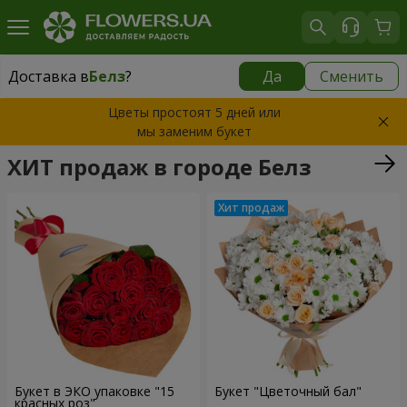
Доставка в
Белз
?
Да
Сменить
Доставка в
Белз
|
1940 грн
Цветы простоят 5 дней или
мы заменим букет
ХИТ продаж в городе Белз
Букет в ЭКО упаковке "15
Букет "Цветочный бал"
красных роз"