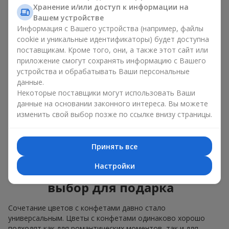
Для
корпоративного мероприятия
подойдёт
Хранение и/или доступ к информации на
премиальный подарок: здесь коробка с цветами и
Вашем устройстве
сладостями дополняется изысканными каллами,
Информация с Вашего устройства (например, файлы
герберами
или
орхидеями
и элитными сладостями;
cookie и уникальные идентификаторы) будет доступна
поставщикам. Кроме того, они, а также этот сайт или
Нежные букеты из
эустомы
,
тюльпанов
или
приложение смогут сохранять информацию с Вашего
альстромерии
хорошо сочетаются с конфетами
устройства и обрабатывать Ваши персональные
Merci, поддерживая нежную подачу и лёгкое
данные.
настроение — как
поздравление с рождением
ребёнка
или ко Дню всех влюблённых.
Некоторые поставщики могут использовать Ваши
данные на основании законного интереса. Вы можете
Мы поможем вам подобрать лучшее сочетание цветочного
изменить свой выбор позже по ссылке внизу страницы.
микса и сладостей под ваш повод и оформим подарок —
цветы с конфетами — надлежащим образом.
Принять все
Коробка с цветами и
Настройки
сладостями — ваш лучший
выбор для подарка
Сочетание цветов с конфетами давно стало
универсальным. Цветы с конфетами одинаково хорошо
подходят как для романтических моментов, так и для