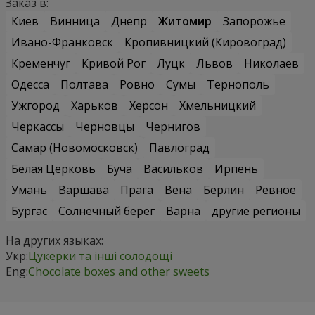
Заказ в:
Киев
Винница
Днепр
Житомир
Запорожье
Ивано-Франковск
Кропивницкий (Кировоград)
Кременчуг
Кривой Рог
Луцк
Львов
Николаев
Одесса
Полтава
Ровно
Сумы
Тернополь
Ужгород
Харьков
Херсон
Хмельницкий
Черкассы
Черновцы
Чернигов
Самар (Новомосковск)
Павлоград
Белая Церковь
Буча
Васильков
Ирпень
Умань
Варшава
Прага
Вена
Берлин
Ревное
Бургас
Солнечный берег
Варна
другие регионы
На других языках:
Укр:
Цукерки та інші солодощі
Eng:
Chocolate boxes and other sweets