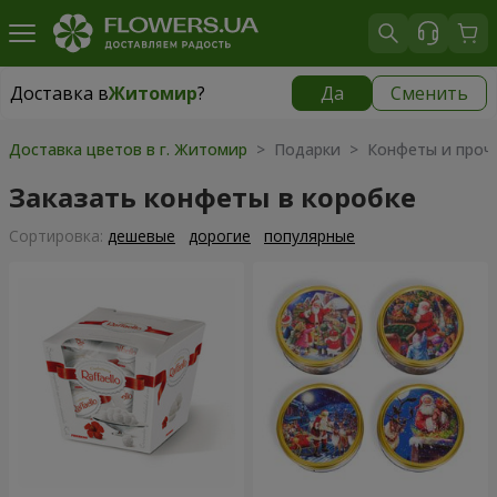
Доставка в
Житомир
?
Да
Сменить
Доставка в
Житомир
|
бесплатно
Доставка цветов в г. Житомир
> Подарки > Конфеты и проч
Заказать конфеты в коробке
Cортировка:
дешевые
дорогие
популярные