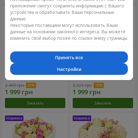
приложение смогут сохранять информацию с Вашего
устройства и обрабатывать Ваши персональные
данные.
Некоторые поставщики могут использовать Ваши
данные на основании законного интереса. Вы можете
изменить свой выбор позже по ссылке внизу страницы.
Принять все
Настройки
Букет "Дуэт гармонии"
Букет "My Lady"
2 499 грн
2 221 грн
Заказать
Заказать