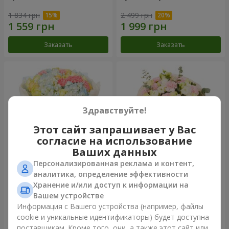
1 834 грн
2 499 грн
Заказать
Заказать
Здравствуйте!
Этот сайт запрашивает у Вас
согласие на использование
Ваших данных
Персонализированная реклама и контент,
Букет "Небесная лазурь"
Букет "Secret"
аналитика, определение эффективности
Хранение и/или доступ к информации на
5 075 грн
2 554 грн
Вашем устройстве
Информация с Вашего устройства (например, файлы
cookie и уникальные идентификаторы) будет доступна
Заказать
Заказать
поставщикам. Кроме того, они, а также этот сайт или