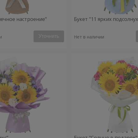
нечное настроение"
Букет "11 ярких подсолну
Уточнить
и
Нет в наличии
икс"
Букет "Солнце в подарок"