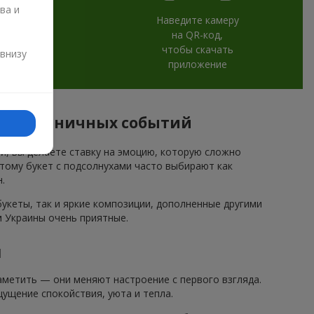
ва и
Наведите камеру
на QR-код,
и
чтобы скачать
 внизу
приложение
ля праздничных событий
ми, вы делаете ставку на эмоцию, которую сложно
этому букет с подсолнухами часто выбирают как
.
кеты, так и яркие композиции, дополненные другими
м Украины очень приятные.
и
метить — они меняют настроение с первого взгляда.
ущение спокойствия, уюта и тепла.