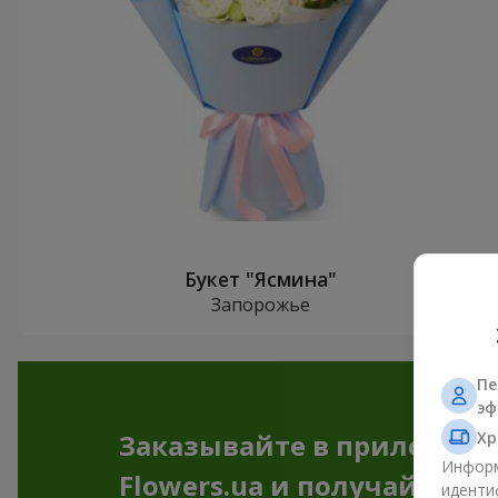
Букет "Ясмина"
Запорожье
Пе
эф
Хр
Заказывайте в приложен
Информ
Flowers.ua и получайте бо
иденти