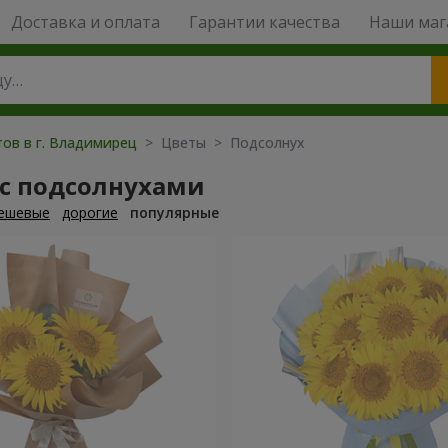
Доставка и оплата
Гарантии качества
Наши маг
тов в г. Владимирец
> Цветы > Подсолнух
 с подсолнухами
ешевые
дорогие
популярные