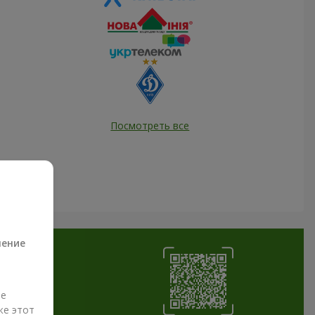
Посмотреть все
а
ление
ые
же этот