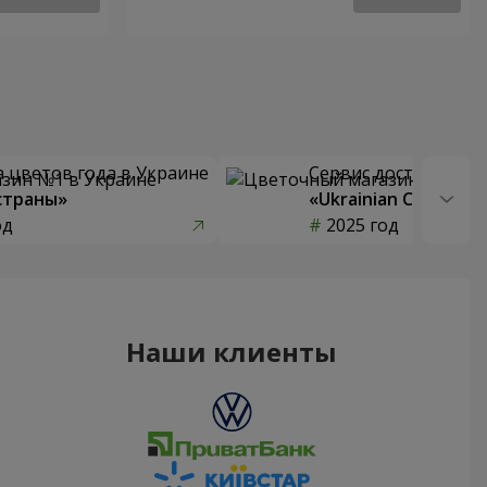
 цветов года в Украине
Сервис доставки цв
страны»
«Ukrainian Choice»
од
2025 год
Наши клиенты