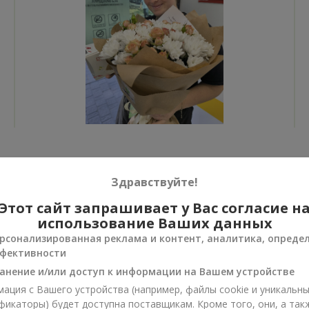
Все фото доставок
Здравствуйте!
Заказать этот товар
Этот сайт запрашивает у Вас согласие н
использование Ваших данных
рсонализированная реклама и контент, аналитика, опреде
фективности
анение и/или доступ к информации на Вашем устройстве
ии
ация с Вашего устройства (например, файлы cookie и уникальн
нусы
фикаторы) будет доступна поставщикам. Кроме того, они, а так