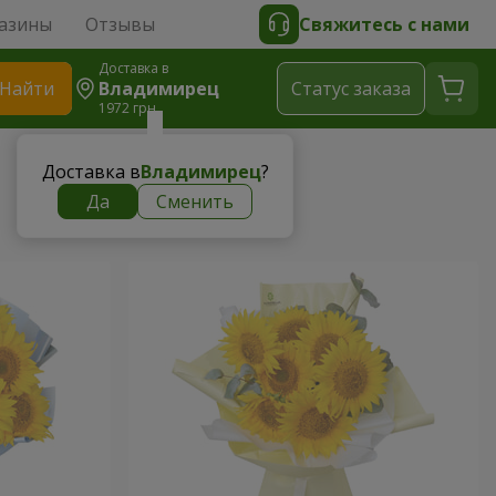
азины
Отзывы
Свяжитесь с нами
Доставка в
Найти
Владимирец
Cтатус заказа
1972 грн
Доставка в
Владимирец
?
Да
Сменить