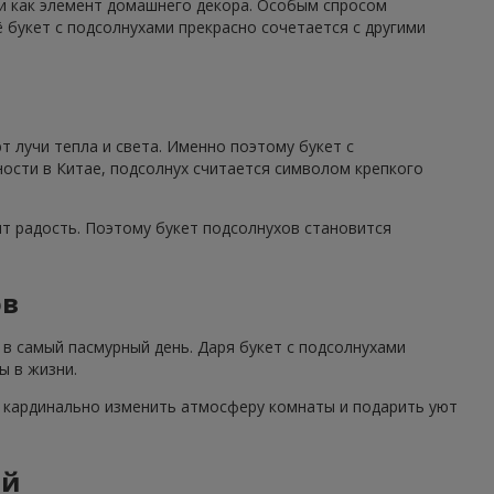
 и как элемент домашнего декора. Особым спросом
 букет с подсолнухами прекрасно сочетается с другими
 лучи тепла и света. Именно поэтому букет с
ности в Китае, подсолнух считается символом крепкого
ят радость. Поэтому букет подсолнухов становится
ов
в самый пасмурный день. Даря букет с подсолнухами
ы в жизни.
н кардинально изменить атмосферу комнаты и подарить уют
ий