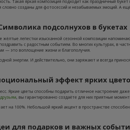
ость. Такая яркая композиция подходит как праздничный букет
я словно созданы для фотосессий и незабываемых эмоций. А ещё
Символика подсолнухов в букетах
е жёлтые лепестки изысканной сезонной композиции напоминают
поздравить с радостным событием. Во многих культурах, в част
ами — это воплощение жизни и благополучия.
дной энергии. И действительно, они заряжают и всегда принос
оциональный эффект ярких цвет
сс. Яркие цветы способны подарить отличное настроение даже 
друзьям
, вы гарантированно создаёте для них приятные момент
ает на 100%. Небольшой яркий акцент в пространстве способе
еи для подарков и важных событ