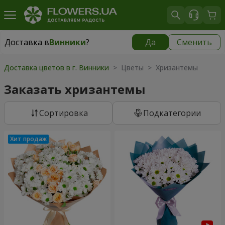
Доставка в
Винники
?
Да
Сменить
Доставка в
Винники
|
бесплатно
Доставка цветов в г. Винники
> Цветы > Хризантемы
Заказать хризантемы
Cортировка
Подкатегории