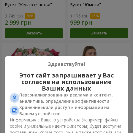
Букет "Желаю счастья"
Букет "Юмоки"
3 749 грн
1 175 грн
Заказать
Заказать
Здравствуйте!
Этот сайт запрашивает у Вас
согласие на использование
Ваших данных
Персонализированная реклама и контент,
аналитика, определение эффективности
Хранение и/или доступ к информации на
Букет "Очарование
Композиция "Белоснежная
нежности"
гармония"
Вашем устройстве
2 949 грн
2 665 грн
Информация с Вашего устройства (например, файлы
cookie и уникальные идентификаторы) будет доступна
поставщикам. Кроме того, они, а также этот сайт или