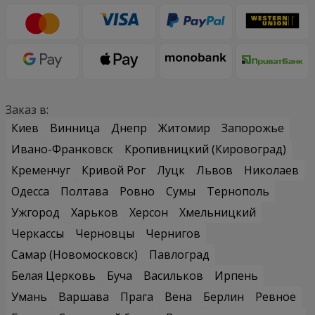
Заказ в:
Киев
Винница
Днепр
Житомир
Запорожье
Ивано-Франковск
Кропивницкий (Кировоград)
Кременчуг
Кривой Рог
Луцк
Львов
Николаев
Одесса
Полтава
Ровно
Сумы
Тернополь
Ужгород
Харьков
Херсон
Хмельницкий
Черкассы
Черновцы
Чернигов
Самар (Новомосковск)
Павлоград
Белая Церковь
Буча
Васильков
Ирпень
Умань
Варшава
Прага
Вена
Берлин
Ревное