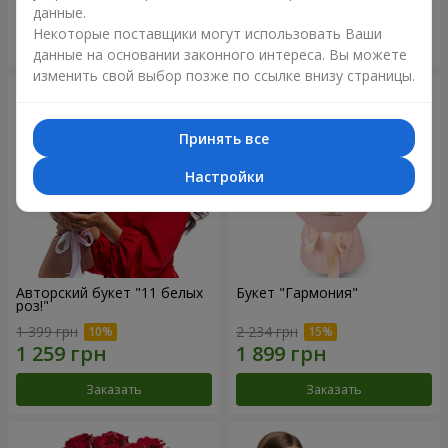
данные.
Некоторые поставщики могут использовать Ваши
Заказать
Заказать
данные на основании законного интереса. Вы можете
изменить свой выбор позже по ссылке внизу страницы.
Принять все
Настройки
Авторский букет "11 белых
Букет "Гармония"
роз!"
1 399 грн
2 234 грн
Заказать
Заказать