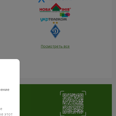
Посмотреть все
а
ление
ые
же этот