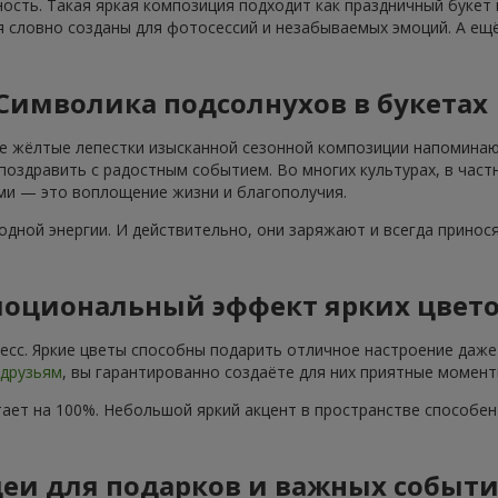
ость. Такая яркая композиция подходит как праздничный букет
я словно созданы для фотосессий и незабываемых эмоций. А ещё
Символика подсолнухов в букетах
е жёлтые лепестки изысканной сезонной композиции напоминают
поздравить с радостным событием. Во многих культурах, в част
ами — это воплощение жизни и благополучия.
дной энергии. И действительно, они заряжают и всегда принос
оциональный эффект ярких цвет
сс. Яркие цветы способны подарить отличное настроение даже 
друзьям
, вы гарантированно создаёте для них приятные момент
ает на 100%. Небольшой яркий акцент в пространстве способе
еи для подарков и важных событ