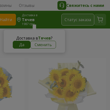
азины
Отзывы
Свяжитесь с нами
Доставка в
Найти
Тячев
Cтатус заказа
1987 грн
Доставка в
Тячев
?
Да
Сменить