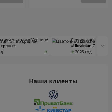
 цветов года в Украине
Сервис доставки цв
страны»
«Ukrainian Choice»
од
2025 год
Наши клиенты