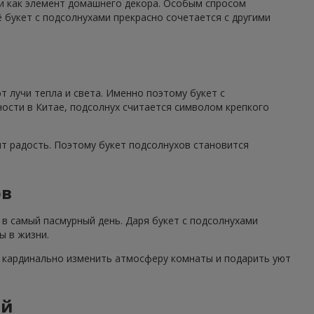
 и как элемент домашнего декора. Особым спросом
 букет с подсолнухами прекрасно сочетается с другими
 лучи тепла и света. Именно поэтому букет с
ности в Китае, подсолнух считается символом крепкого
ят радость. Поэтому букет подсолнухов становится
ов
в самый пасмурный день. Даря букет с подсолнухами
ы в жизни.
н кардинально изменить атмосферу комнаты и подарить уют
ий