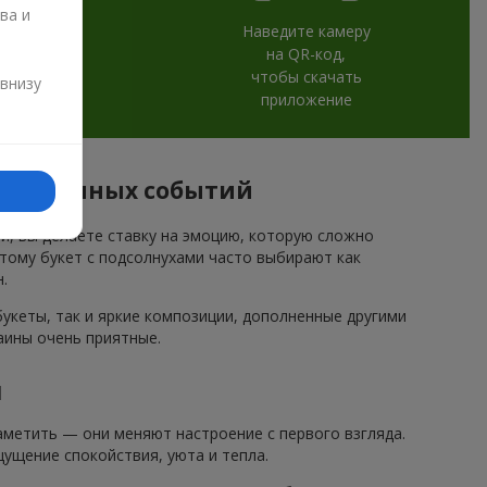
ва и
Наведите камеру
на QR-код,
и
чтобы скачать
 внизу
приложение
праздничных событий
ми, вы делаете ставку на эмоцию, которую сложно
этому букет с подсолнухами часто выбирают как
.
кеты, так и яркие композиции, дополненные другими
аины очень приятные.
и
метить — они меняют настроение с первого взгляда.
ущение спокойствия, уюта и тепла.