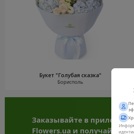
Букет "Голубая сказка"
Борисполь
Пе
эф
Хр
Заказывайте в приложен
Информ
Flowers.ua и получайте бо
иденти