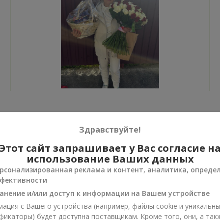
Все фото доставок
Здравствуйте!
Заказать этот товар
Этот сайт запрашивает у Вас согласие н
использование Ваших данных
рсонализированная реклама и контент, аналитика, опреде
фективности
анение и/или доступ к информации на Вашем устройстве
ии
ация с Вашего устройства (например, файлы cookie и уникальн
нусы
фикаторы) будет доступна поставщикам. Кроме того, они, а так