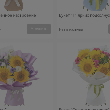
нечное настроение"
Букет "11 ярких подсолну
Уточнить
и
Нет в наличии
икс"
Букет "Солнце в подарок"