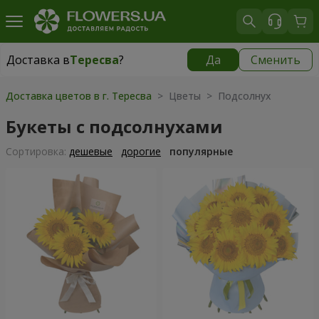
Доставка в
Тересва
?
Да
Сменить
Доставка в
Тересва
|
2132 грн
Доставка цветов в г. Тересва
> Цветы > Подсолнух
Букеты с подсолнухами
Cортировка:
дешевые
дорогие
популярные