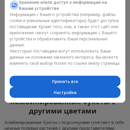
изящные сочетания с классическими розами;
Хранение и/или доступ к информации на
яркие букеты с побегами нежной зелени.
Вашем устройстве
Информация с Вашего устройства (например, файлы
Единственный нюанс: подсолнухи — сезонные цветы,
cookie и уникальные идентификаторы) будет доступна
доступные для продажи только в период цветения.
поставщикам. Кроме того, они, а также этот сайт или
приложение смогут сохранять информацию с Вашего
Классический букет с
устройства и обрабатывать Ваши персональные
подсолнухами
данные.
Некоторые поставщики могут использовать Ваши
данные на основании законного интереса. Вы можете
Классический букет с подсолнухами подчёркивает
изменить свой выбор позже по ссылке внизу страницы.
природную форму и цветовую гамму яркого цветка.
Крупные цветы и высокие стебли создают чёткий силуэт
композиции. Это универсальные летние композиции,
Принять все
которые подходят как для торжественных событий, так и
просто как приятный подарок на каждый день.
Настройки
Комбинированные букеты с
другими цветами
Комбинированные букеты с подсолнухами сочетают в себе
нежные полевые растения с другими представителями