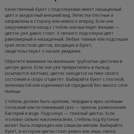
Качественный букет с подсолнухами имеет насыщенный
цвет и аккуратный внешний вид. Лепестки плотные и
направлены в сторону или немного вперёд. Если они
закручиваются назад к стеблю или выглядят вялыми —
цветок уже давно стоит. У свежего подсолнуха цвет
равномерный и насыщенный. Любые тёмные или подсохшие
края лепестков цветов, входящих в букет,
свидетельствуют о начале увядания.
Обратите внимание на маленькие трубчатые цветочки в
центре диска. Если они уже превратились в пыльцу
(осыпаются жёлтым), цветок находится на пике своего
состояния и скоро отцветёт. Выбирайте букет с плотной,
зеленоватой или коричневатой серединой без явного слоя
пыльцы.
Стебель должен быть крепким, твёрдым и ярко-зелёным.
Скользкий или потемневший срез — признак размножения
бактерий в воде. Подсолнух — тяжёлый цветок. Если
«голова» сильно наклонена вниз, стебель под бутоном
может быть повреждён или слишком мягким. Выбирайте
букет, в котором цветы стоят ровно или лишь слегка