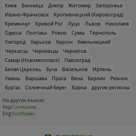
Киев
Винница
Днепр
Житомир
Запорожье
Ивано-Франковск
Кропивницкий (Кировоград)
Кременчуг
Кривой Рог
Луцк
Львов
Николаев
Одесса
Полтава
Ровно
Сумы
Тернополь
Ужгород
Харьков
Херсон
Хмельницкий
Черкассы
Черновцы
Чернигов
Самар (Новомосковск)
Павлоград
Белая Церковь
Буча
Васильков
Ирпень
Умань
Варшава
Прага
Вена
Берлин
Ревное
Бургас
Солнечный берег
Варна
другие регионы
На других языках:
Укр:
Соняшник
Eng:
Sunflower