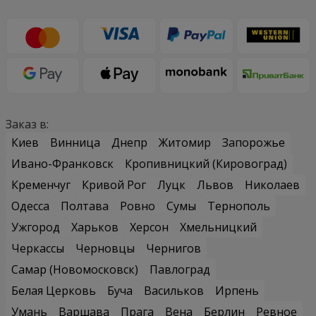
Заказ в:
Киев
Винница
Днепр
Житомир
Запорожье
Ивано-Франковск
Кропивницкий (Кировоград)
Кременчуг
Кривой Рог
Луцк
Львов
Николаев
Одесса
Полтава
Ровно
Сумы
Тернополь
Ужгород
Харьков
Херсон
Хмельницкий
Черкассы
Черновцы
Чернигов
Самар (Новомосковск)
Павлоград
Белая Церковь
Буча
Васильков
Ирпень
Умань
Варшава
Прага
Вена
Берлин
Ревное