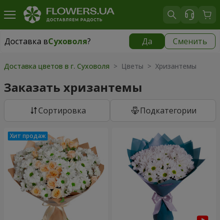
Доставка в
Суховоля
?
Да
Сменить
Доставка в
Суховоля
|
бесплатно
Доставка цветов в г. Суховоля
> Цветы > Хризантемы
Заказать хризантемы
Cортировка
Подкатегории