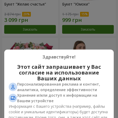
Букет "Желаю счастья"
Букет "Юмоки"
3 874 грн
1 175 грн
Заказать
Заказать
Здравствуйте!
Этот сайт запрашивает у Вас
согласие на использование
Ваших данных
Персонализированная реклама и контент,
аналитика, определение эффективности
Хранение и/или доступ к информации на
Букет "Очарование
Композиция "Белоснежная
нежности"
гармония"
Вашем устройстве
3 199 грн
2 665 грн
Информация с Вашего устройства (например, файлы
cookie и уникальные идентификаторы) будет доступна
поставщикам. Кроме того, они, а также этот сайт или