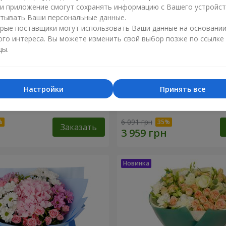
ли приложение смогут сохранять информацию с Вашего устройст
тывать Ваши персональные данные.
рые поставщики могут использовать Ваши данные на основани
ого интереса. Вы можете изменить свой выбор позже по ссылке
цы.
Настройки
Принять все
ренность"
Букет "Tarnis"
6 091 грн
Заказать