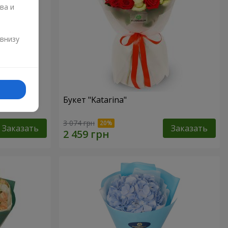
ва и
и
 внизу
Букет "Katarina"
3 074 грн
Заказать
Заказать