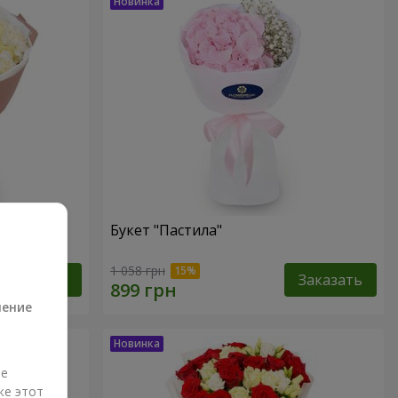
Букет "Пастила"
а
1 058 грн
Заказать
Заказать
ление
ые
же этот