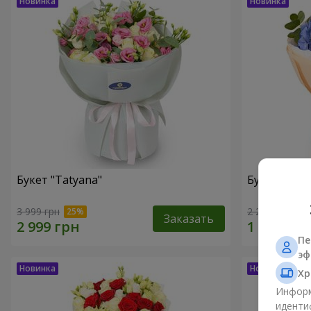
Букет "Tatyana"
Букет "Обл
3 999 грн
2 212 грн
Заказать
Пе
эф
Хр
Информ
иденти