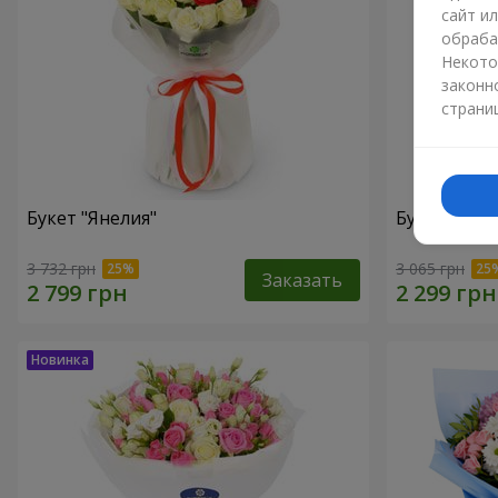
сайт и
обраба
Некото
законн
страни
Букет "Янелия"
Букет "Иск
3 732 грн
3 065 грн
Заказать