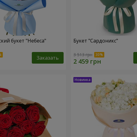
кий букет "Небеса"
Букет "Сардоникс"
3 513 грн
Заказать