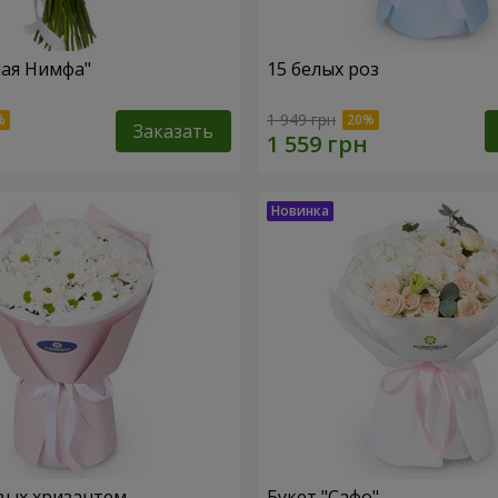
ная Нимфа"
15 белых роз
1 949 грн
Заказать
вых хризантем
Букет "Сафо"