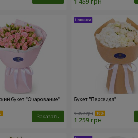
кий букет "Очарование"
Букет "Персеида"
1 399 грн
Заказать