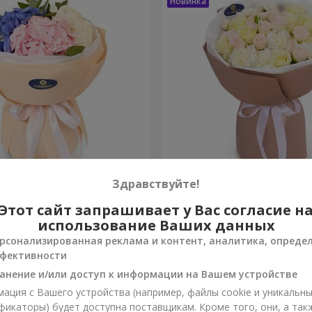
ако чувств"
Букет "Венера"
Здравствуйте!
Этот сайт запрашивает у Вас согласие н
2 499 грн
Заказать
использование Ваших данных
рсонализированная реклама и контент, аналитика, опреде
фективности
анение и/или доступ к информации на Вашем устройстве
ация с Вашего устройства (например, файлы cookie и уникальн
фикаторы) будет доступна поставщикам. Кроме того, они, а так