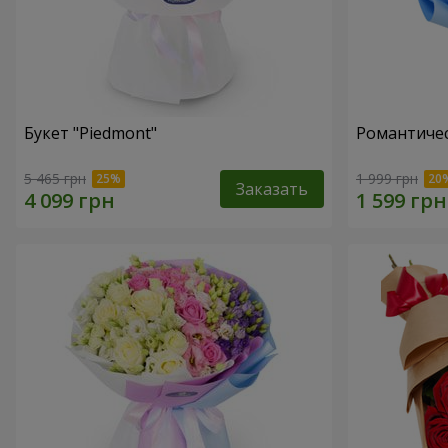
Букет "Piedmont"
Романтичес
5 465 грн
1 999 грн
Заказать