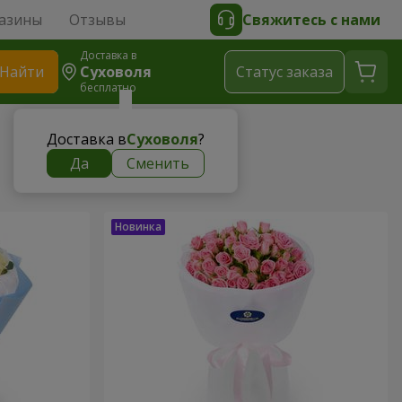
азины
Отзывы
Свяжитесь с нами
Доставка в
Найти
Суховоля
Cтатус заказа
бесплатно
Доставка в
Суховоля
?
Да
Сменить