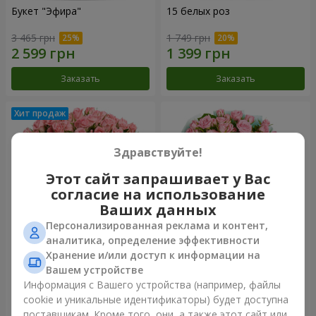
Букет "Эфира"
15 белых роз
3 465 грн
1 749 грн
Заказать
Заказать
Здравствуйте!
Этот сайт запрашивает у Вас
согласие на использование
Ваших данных
Персонализированная реклама и контент,
аналитика, определение эффективности
Хранение и/или доступ к информации на
Цветы в коробке "Розовый
Композиция "Баллада о
оазис"
маме"
Вашем устройстве
2 749 грн
2 124 грн
Информация с Вашего устройства (например, файлы
cookie и уникальные идентификаторы) будет доступна
поставщикам. Кроме того, они, а также этот сайт или