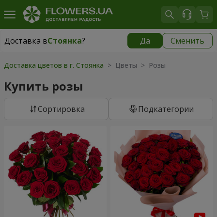
Доставка в
Стоянка
?
Да
Сменить
Доставка в
Стоянка
|
бесплатно
Доставка цветов в г. Стоянка
> Цветы > Розы
Купить розы
Cортировка
Подкатегории