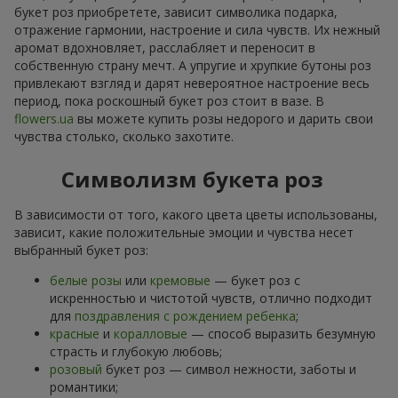
букет роз приобретете, зависит символика подарка,
отражение гармонии, настроение и сила чувств. Их нежный
аромат вдохновляет, расслабляет и переносит в
собственную страну мечт. А упругие и хрупкие бутоны роз
привлекают взгляд и дарят невероятное настроение весь
период, пока роскошный букет роз стоит в вазе. В
flowers.ua
вы можете купить розы недорого и дарить свои
чувства столько, сколько захотите.
Символизм букета роз
В зависимости от того, какого цвета цветы использованы,
зависит, какие положительные эмоции и чувства несет
выбранный букет роз:
белые розы
или
кремовые
— букет роз с
искренностью и чистотой чувств, отлично подходит
для
поздравления с рождением ребенка
;
красные
и
коралловые
— способ выразить безумную
страсть и глубокую любовь;
розовый
букет роз — символ нежности, заботы и
романтики;