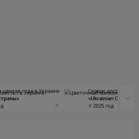
 цветов года в Украине
Сервис доставки цв
страны»
«Ukrainian Choice»
од
2025 год