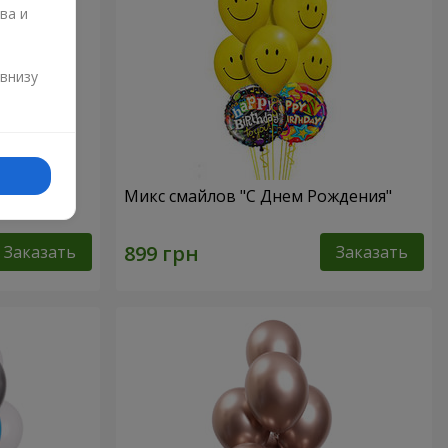
ва и
и
 внизу
Микс смайлов "C Днем Рождения"
Заказать
Заказать