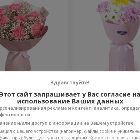
олева Карибского моря"
Букет "Времена года"
Здравствуйте!
Этот сайт запрашивает у Вас согласие н
1 124 грн
Заказать
использование Ваших данных
рсонализированная реклама и контент, аналитика, опреде
фективности
анение и/или доступ к информации на Вашем устройстве
ация с Вашего устройства (например, файлы cookie и уникальн
фикаторы) будет доступна поставщикам. Кроме того, они, а так