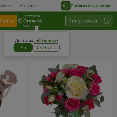
азины
Отзывы
Свяжитесь с нами
Доставка в
Найти
Стоянка
Cтатус заказа
бесплатно
Доставка в
Стоянка
?
Да
Сменить