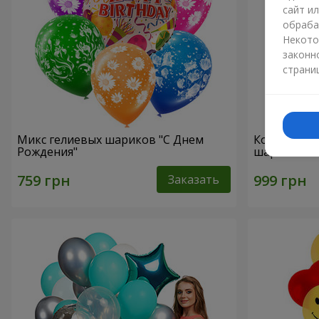
сайт и
обраба
Некото
законн
страни
Микс гелиевых шариков "C Днем
Коллекция 
Рождения"
шариков
Заказать