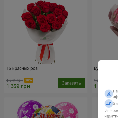
15 красных роз
Букет "Кор
1 941 грн
1 374 грн
Заказать
Пе
эф
Хр
Информ
иденти