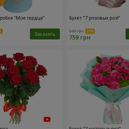
робке "Мое сердце"
Букет "7 розовых роз!"
949 грн
Заказать
 роз
Букет "7 кустовых роз"