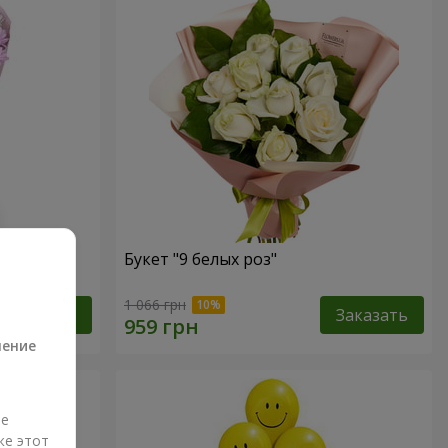
Букет "9 белых роз"
а
1 066 грн
Заказать
Заказать
ление
ые
же этот