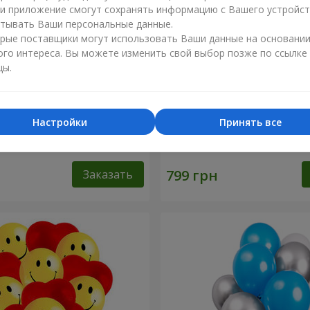
ли приложение смогут сохранять информацию с Вашего устройст
тывать Ваши персональные данные.
рые поставщики могут использовать Ваши данные на основани
ого интереса. Вы можете изменить свой выбор позже по ссылке
цы.
Настройки
Принять все
шариков "Фламинго" - 9
Шарики "Цифры"
Заказать