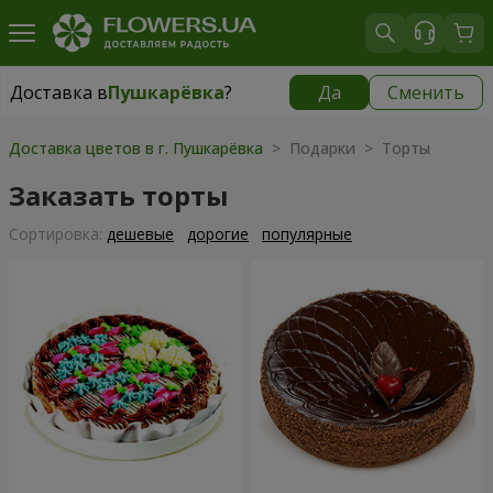
Доставка в
Пушкарёвка
?
Да
Сменить
Доставка в
Пушкарёвка
|
510 грн
Доставка цветов в г. Пушкарёвка
> Подарки > Торты
Заказать торты
Cортировка:
дешевые
дорогие
популярные