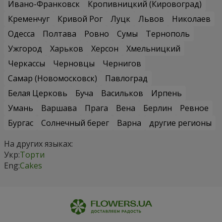
Ивано-Франковск
Кропивницкий (Кировоград)
Кременчуг
Кривой Рог
Луцк
Львов
Николаев
Одесса
Полтава
Ровно
Сумы
Тернополь
Ужгород
Харьков
Херсон
Хмельницкий
Черкассы
Черновцы
Чернигов
Самар (Новомосковск)
Павлоград
Белая Церковь
Буча
Васильков
Ирпень
Умань
Варшава
Прага
Вена
Берлин
Ревное
Бургас
Солнечный берег
Варна
другие регионы
На других языках:
Укр:
Торти
Eng:
Cakes