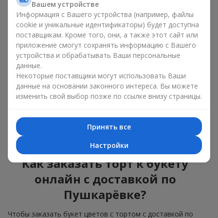
Вашем устройстве
красота и вкус в одном
Информация с Вашего устройства (например, файлы
подарке
cookie и уникальные идентификаторы) будет доступна
поставщикам. Кроме того, они, а также этот сайт или
приложение смогут сохранять информацию с Вашего
Торты с живыми цветами — это современное сочетание
флористики и гастрономической эстетики. Эксклюзивный
устройства и обрабатывать Ваши персональные
десерт в паре с
изысканным букетом
выглядит эффектно,
данные.
стильно и подчёркивает значимость события —
дня
Некоторые поставщики могут использовать Ваши
рождения
,
рождения ребёнка
или
корпоратива
.
данные на основании законного интереса. Вы можете
изменить свой выбор позже по ссылке внизу страницы.
В композиции букет цветов с тортом живые растения
задают эмоциональное настроение, а кондитерский декор
завершает сладкий праздничный акцент. Такой десерт с
Принять все
украшениями из любимых цветов отлично смотрится и на
праздничном столе, и на фотографиях.
Настройки
Как заказать торт к букету
онлайн с доставкой по
Пушкарёвке?
Чтобы заказать букет цветов с тортом с доставкой по