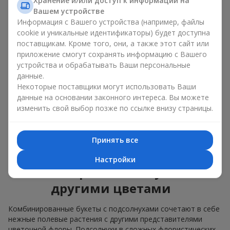
Хранение и/или доступ к информации на
яркие букеты с побегами нежной зелени.
Вашем устройстве
Информация с Вашего устройства (например, файлы
Единственный нюанс: подсолнухи — сезонные цветы,
cookie и уникальные идентификаторы) будет доступна
доступные для продажи только в период цветения.
поставщикам. Кроме того, они, а также этот сайт или
приложение смогут сохранять информацию с Вашего
Классический букет с
устройства и обрабатывать Ваши персональные
подсолнухами
данные.
Некоторые поставщики могут использовать Ваши
Классический букет с подсолнухами подчёркивает
данные на основании законного интереса. Вы можете
природную форму и цветовую гамму яркого цветка.
изменить свой выбор позже по ссылке внизу страницы.
Крупные цветы и высокие стебли создают чёткий силуэт
композиции. Это универсальные летние композиции,
которые подходят как для торжественных событий, так и
Принять все
просто как приятный подарок на каждый день.
Настройки
Комбинированные букеты с
другими цветами
Комбинированные букеты с подсолнухами сочетают в себе
нежные полевые растения с другими представителями
цветочной флоры. Подсолнухи в сложных флористических