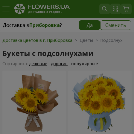
Доставка в
Приборовка
?
Да
Сменить
Доставка в
Приборовка
|
бесплатно
Доставка цветов в г. Приборовка
> Цветы > Подсолнух
Букеты с подсолнухами
Cортировка:
дешевые
дорогие
популярные