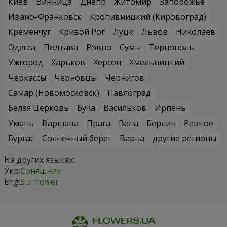
Киев
Винница
Днепр
Житомир
Запорожье
Ивано-Франковск
Кропивницкий (Кировоград)
Кременчуг
Кривой Рог
Луцк
Львов
Николаев
Одесса
Полтава
Ровно
Сумы
Тернополь
Ужгород
Харьков
Херсон
Хмельницкий
Черкассы
Черновцы
Чернигов
Самар (Новомосковск)
Павлоград
Белая Церковь
Буча
Васильков
Ирпень
Умань
Варшава
Прага
Вена
Берлин
Ревное
Бургас
Солнечный берег
Варна
другие регионы
На других языках:
Укр:
Соняшник
Eng:
Sunflower