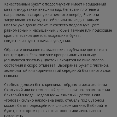
Качественный букет с подсолнухами имеет насыщенный
цвет и аккуратный внешний вид. Лепестки плотные и
направлены в сторону или немного вперёд. Если они
закручиваются назад к стеблю или выглядят вялыми —
цветок уже давно стоит. У свежего подсолнуха цвет
равномерный и насыщенный. Любые тёмные или подсохшие
края лепестков цветов, входящих в букет,
свидетельствуют о начале увядания.
Обратите внимание на маленькие трубчатые цветочки в
центре диска. Если они уже превратились в пыльцу
(осыпаются жёлтым), цветок находится на пике своего
состояния и скоро отцветёт. Выбирайте букет с плотной,
зеленоватой или коричневатой серединой без явного слоя
пыльцы.
Стебель должен быть крепким, твёрдым и ярко-зелёным.
Скользкий или потемневший срез — признак размножения
бактерий в воде. Подсолнух — тяжёлый цветок. Если
«голова» сильно наклонена вниз, стебель под бутоном
может быть повреждён или слишком мягким. Выбирайте
букет, в котором цветы стоят ровно или лишь слегка
наклонены.