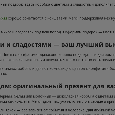
ный подарок: здесь коробка с цветами и сладостями дополняет
ерии
хорошо сочетаются с конфетами Merci, поддерживая нежну
 микса и сладостей под ваш повод и оформим подарок — цветы
ми и сладостями — ваш лучший вы
. Цветы с конфетами одинаково хорошо подходят как для роман
 не хочется рисковать и покупать что-то не то, но есть желани
ак символ заботы и делают композицию цветов с конфетами бол
чно.
дом: оригинальный презент для в
 Чёрный, белый или молочный — шоколадная коробка с цветами 
ими как конфеты Merci, дарят получателю тепло в сердце и при
ли яркой — всё зависит от события и человека. Для любимой ч