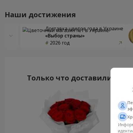
Наши достижения
Доставка цветов года в Украине
«Выбор страны»
2026 год
Только что доставили
Пе
эф
Хр
Информ
иденти