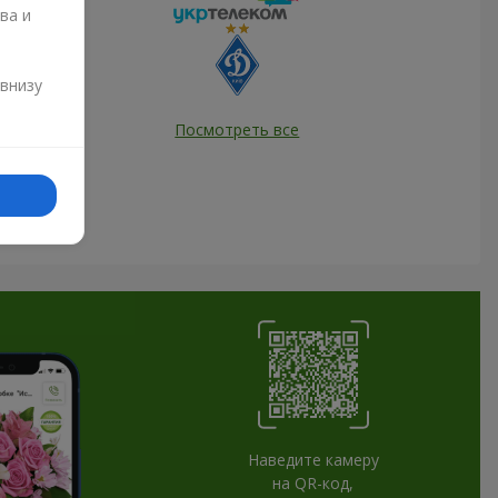
ва и
и
 внизу
Посмотреть все
Наведите камеру
на QR-код,