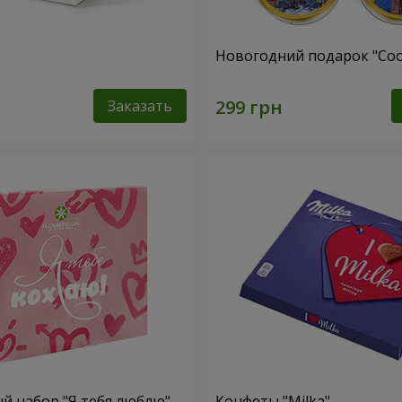
Новогодний подарок "Coo
Заказать
 набор "Я тебя люблю"
Конфеты "Milka"