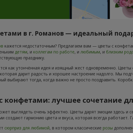
фетами в г. Романов — идеальный пода
ов
кажется недостаточным? Предлагаем вам — цветы с конфетам
леньким
детям
, и
коллегам по работе
, и
любимым
, и
близким род
тствующую празднику.
ется как утончённая идея и изящный жест одновременно. Цветы
 которая дарит радость и хорошее настроение надолго. Мы подг
ый выбирают тогда, когда важно не просто поздравить. Коробк
 с конфетами: лучшее сочетание д
ожет выглядеть очень эффектно. Цветы дарят эмоции здесь и се
и создают гармонию цвета и вкуса, которая всегда работает. 
ёт
сюрприз для любимой
, в котором классические
розы
дополнены