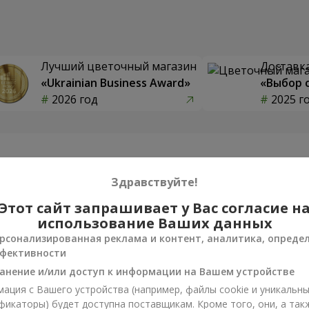
Лучший цветочный магазин
Доставка
«Ukrainian Business Award»
«Выбор 
2026 год
2025 г
Фотогалерея
Здравствуйте!
Этот сайт запрашивает у Вас согласие н
использование Ваших данных
рсонализированная реклама и контент, аналитика, опреде
фективности
анение и/или доступ к информации на Вашем устройстве
ация с Вашего устройства (например, файлы cookie и уникальн
фикаторы) будет доступна поставщикам. Кроме того, они, а так