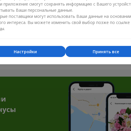
ли приложение смогут сохранять информацию с Вашего устройст
тывать Ваши персональные данные.
рые поставщики могут использовать Ваши данные на основани
ого интереса. Вы можете изменить свой выбор позже по ссылке
цы.
Все фото доставок
Настройки
Принять все
Заказать этот товар
ии
нусы