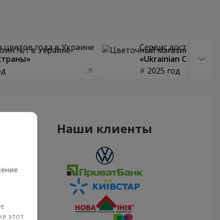
 цветов года в Украине
Сервис доставки цв
страны»
«Ukrainian Choice»
од
2025 год
Наши клиенты
а
ление
ые
же этот