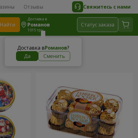
азины
Отзывы
Свяжитесь с нами
Доставка в
Найти
Романов
Cтатус заказа
1015 грн
Доставка в
Романов
?
Да
Сменить