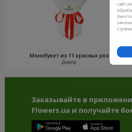
сайт и
обраба
Некото
законн
страни
Монобукет из 11 красных роз
Днепр
Заказывайте в приложен
Flowers.ua и получайте бо