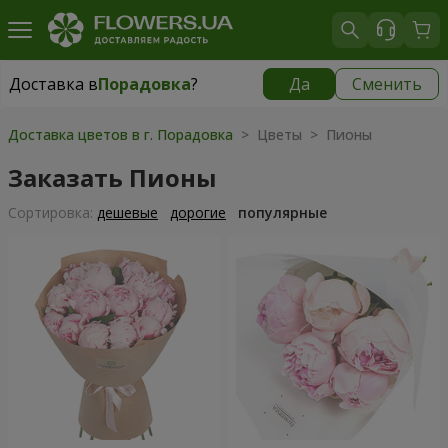
Доставка в
Порадовка
?
Да
Сменить
Доставка в
Порадовка
|
бесплатно
Доставка цветов в г. Порадовка
> Цветы > Пионы
Заказать Пионы
Cортировка:
дешевые
дорогие
популярные