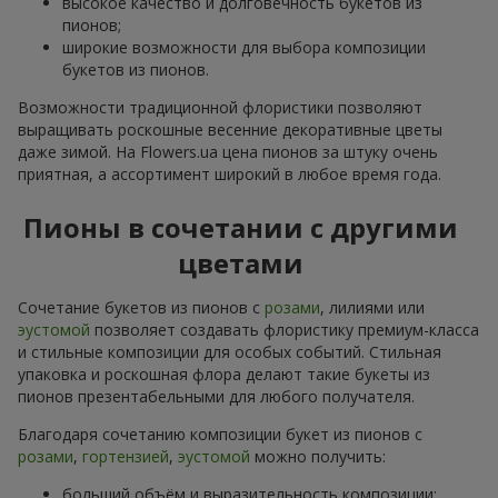
высокое качество и долговечность букетов из
пионов;
широкие возможности для выбора композиции
букетов из пионов.
Возможности традиционной флористики позволяют
выращивать роскошные весенние декоративные цветы
даже зимой. На Flowers.ua цена пионов за штуку очень
приятная, а ассортимент широкий в любое время года.
Пионы в сочетании с другими
цветами
Сочетание букетов из пионов с
розами
, лилиями или
эустомой
позволяет создавать флористику премиум-класса
и стильные композиции для особых событий. Стильная
упаковка и роскошная флора делают такие букеты из
пионов презентабельными для любого получателя.
Благодаря сочетанию композиции букет из пионов с
розами
,
гортензией
,
эустомой
можно получить:
больший объём и выразительность композиции;