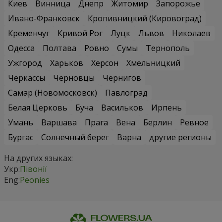
Киев
Винница
Днепр
Житомир
Запорожье
Ивано-Франковск
Кропивницкий (Кировоград)
Кременчуг
Кривой Рог
Луцк
Львов
Николаев
Одесса
Полтава
Ровно
Сумы
Тернополь
Ужгород
Харьков
Херсон
Хмельницкий
Черкассы
Черновцы
Чернигов
Самар (Новомосковск)
Павлоград
Белая Церковь
Буча
Васильков
Ирпень
Умань
Варшава
Прага
Вена
Берлин
Ревное
Бургас
Солнечный берег
Варна
другие регионы
На других языках:
Укр:
Півонії
Eng:
Peonies