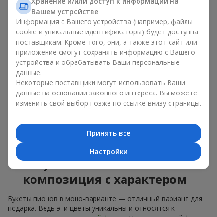
букет из пионов, то разные оттенки подходят для разных
Хранение и/или доступ к информации на
событий:
Вашем устройстве
Информация с Вашего устройства (например, файлы
мягкие розовые оттенки — идеально подойдут, как
cookie и уникальные идентификаторы) будет доступна
цветы на день рождения;
поставщикам. Кроме того, они, а также этот сайт или
коралловые — романтический презент и цветы для
приложение смогут сохранять информацию с Вашего
вдохновения любимой женщине;
устройства и обрабатывать Ваши персональные
белые пионы — универсальное решение как для
данные.
личного выразительного подарка, так и для изящного
Некоторые поставщики могут использовать Ваши
варианта для корпоративных событий.
данные на основании законного интереса. Вы можете
Выбирайте оригинальные дизайнерские букеты пионов или
изменить свой выбор позже по ссылке внизу страницы.
классический элегантный букет из пионов. В нашем
цветочном салоне вы можете найти разнообразие живых
цветов с доставкой, чтобы ваш подарок с изысканным
Принять все
ароматом оказался незабываемым.
Настройки
Букет пионов — моно-
композиция с характером
Букеты пионов в моно-варианте — отличный вариант для
подарка. Ведь эти цветы уникальны и относятся к