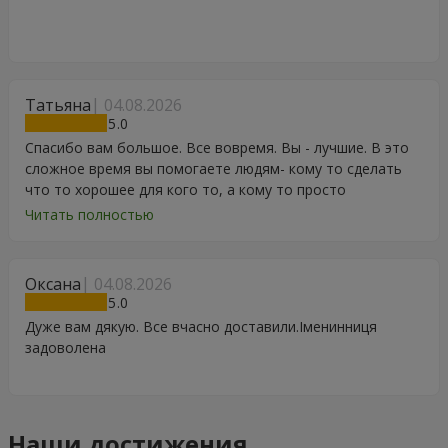
Татьяна
04.08.2026
5
Спасибо вам большое. Все вовремя. Вы - лучшие. В это
сложное время вы помогаете людям- кому то сделать
что то хорошее для кого то, а кому то просто
порадоваться цветам, подарку, тортику, поздравлению.
Читать полностью
Особенно, если человек сам себе не может купить даже
в свой День Рождения. Спасибо
Оксана
04.08.2026
5
Дуже вам дякую. Все вчасно доставили.Іменинниця
задоволена
Наши достижения