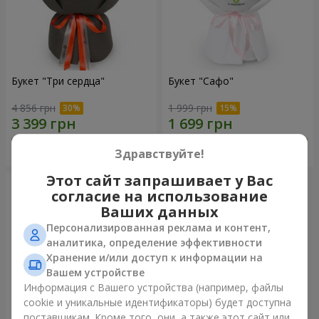
Букет "Три сердца"
Букет "Сафо"
4 856 грн
1 999 грн
Заказать
Заказать
Здравствуйте!
Этот сайт запрашивает у Вас
согласие на использование
Ваших данных
Персонализированная реклама и контент,
аналитика, определение эффективности
Хранение и/или доступ к информации на
Вашем устройстве
Информация с Вашего устройства (например, файлы
cookie и уникальные идентификаторы) будет доступна
поставщикам. Кроме того, они, а также этот сайт или