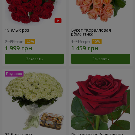
19 алых роз
Букет "Коралловая
романтика"
2 499 грн
1 716 грн
Заказать
Заказать
75 белых роз
Роза красная (поштучно)