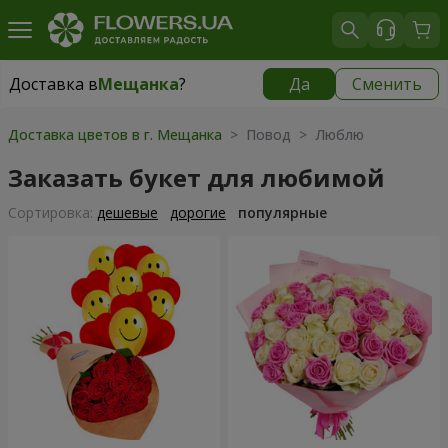
Доставка в
Мещанка
?
Да
Сменить
Доставка в
Мещанка
|
бесплатно
Доставка цветов в г. Мещанка
> Повод > Люблю
Заказать букет для любимой
Cортировка:
дешевые
дорогие
популярные