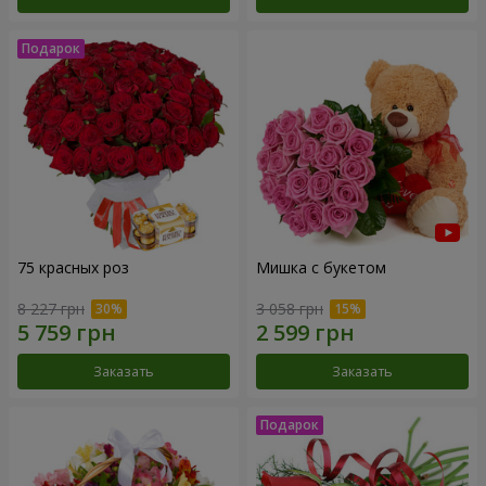
75 красных роз
Мишка с букетом
8 227 грн
3 058 грн
Заказать
Заказать