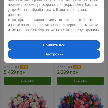
приложение смогут сохранять информацию с Вашего
устройства и обрабатывать Ваши персональные
данные.
Некоторые поставщики могут использовать Ваши
данные на основании законного интереса. Вы можете
изменить свой выбор позже по ссылке внизу страницы.
Принять все
Настройки
51 белая хризантема
Романтический букет
"Очарование"
6 422 грн
2 554 грн
Заказать
Заказать