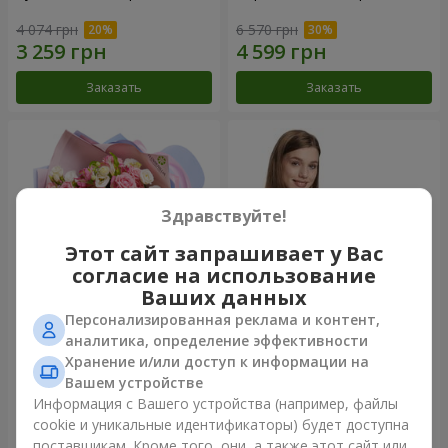
4 074 грн
6 570 грн
Заказать
Заказать
Здравствуйте!
Этот сайт запрашивает у Вас
согласие на использование
Ваших данных
Персонализированная реклама и контент,
Букет "Сказка моей жизни"
Корзина "Ангелочек"
аналитика, определение эффективности
Хранение и/или доступ к информации на
2 666 грн
2 074 грн
Вашем устройстве
Информация с Вашего устройства (например, файлы
cookie и уникальные идентификаторы) будет доступна
Заказать
Заказать
поставщикам. Кроме того, они, а также этот сайт или