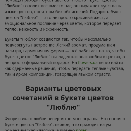
"Люблю" говорит всё вместо вас; он выражает чувства на
языке цветов, понятном без объяснений. Подарить букет
цветов "Люблю" — это не просто красивый жест, а
эмоциональное послание через цветы, которое передаёт
тепло, нежность и искренность.
Букеты "Люблю" создаются так, чтобы максимально
подчеркнуть настроение. Лёгкий аромат, продуманная
палитра, гармоничная форма — всё работает на то, чтобы
букет цветов "Люблю" выглядел как знак любви в цветах, а
не просто формальный подарок. На
flowers.ua
легко найти
как сдержанные решения, чтобы передать тёплые чувства,
так и яркие композиции, говорящие языком страсти.
Варианты цветовых
сочетаний в букете цветов
"Люблю"
Флористика о любви невероятно многогранна. Но говоря о
букете цветов "Люблю", первое, что приходит на ум —
романтическая классика, а именно
розы
: