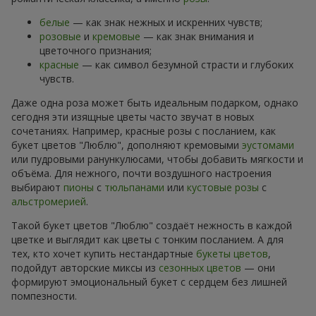
белые
— как знак нежных и искренних чувств;
розовые
и
кремовые
— как знак внимания и
цветочного признания;
красные
— как символ безумной страсти и глубоких
чувств.
Даже одна роза может быть идеальным подарком, однако
сегодня эти изящные цветы часто звучат в новых
сочетаниях. Например, красные розы с посланием, как
букет цветов "Люблю", дополняют кремовыми
эустомами
или пудровыми ранункулюсами, чтобы добавить мягкости и
объёма. Для нежного, почти воздушного настроения
выбирают
пионы
с
тюльпанами
или
кустовые розы
с
альстромерией
.
Такой букет цветов "Люблю" создаёт нежность в каждой
цветке и выглядит как цветы с тонким посланием. А для
тех, кто хочет купить нестандартные
букеты цветов
,
подойдут авторские миксы из
сезонных цветов
— они
формируют эмоциональный букет с сердцем без лишней
помпезности.