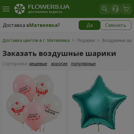
Доставка в
Матвеевка
?
Да
Сменить
Доставка в
Матвеевка
|
бесплатно
Доставка цветов в г. Матвеевка
> Подарки > Воздушные ша
Заказать воздушные шарики
Cортировка:
дешевые
дорогие
популярные