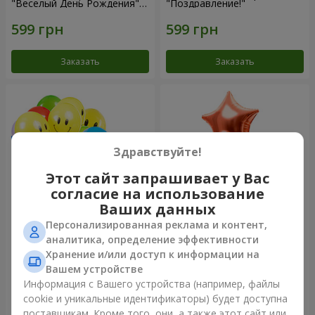
"Веселый День Рождения" -
"Поздравление!"
7 шариков
Заказать
Заказать
Здравствуйте!
Этот сайт запрашивает у Вас
согласие на использование
Ваших данных
Персонализированная реклама и контент,
Коллекция шариков
Фонтан шаров “Мир чудес”
аналитика, определение эффективности
"Веселый День Рождения" -
Хранение и/или доступ к информации на
3 шарика
Вашем устройстве
Информация с Вашего устройства (например, файлы
cookie и уникальные идентификаторы) будет доступна
Заказать
Заказать
поставщикам. Кроме того, они, а также этот сайт или