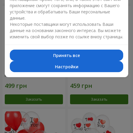
приложение смогут сохранять информацию с Вашего
устройства и обрабатывать Ваши персональные
данные.
Некоторые поставщики могут использовать Ваши
данные на основании законного интереса. Вы можете
изменить свой выбор позже по ссылке внизу страницы.
Принять все
Настройки
Коллекция шариков "День
Коллекция шариков
рождения" (с Тедди)
"Смайлики" - 5 шариков
Заказать
Заказать