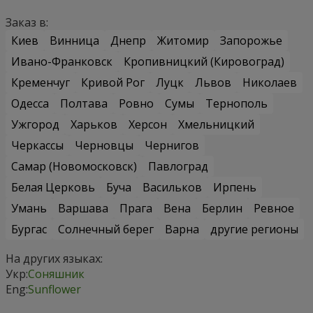
Заказ в:
Киев
Винница
Днепр
Житомир
Запорожье
Ивано-Франковск
Кропивницкий (Кировоград)
Кременчуг
Кривой Рог
Луцк
Львов
Николаев
Одесса
Полтава
Ровно
Сумы
Тернополь
Ужгород
Харьков
Херсон
Хмельницкий
Черкассы
Черновцы
Чернигов
Самар (Новомосковск)
Павлоград
Белая Церковь
Буча
Васильков
Ирпень
Умань
Варшава
Прага
Вена
Берлин
Ревное
Бургас
Солнечный берег
Варна
другие регионы
На других языках:
Укр:
Соняшник
Eng:
Sunflower