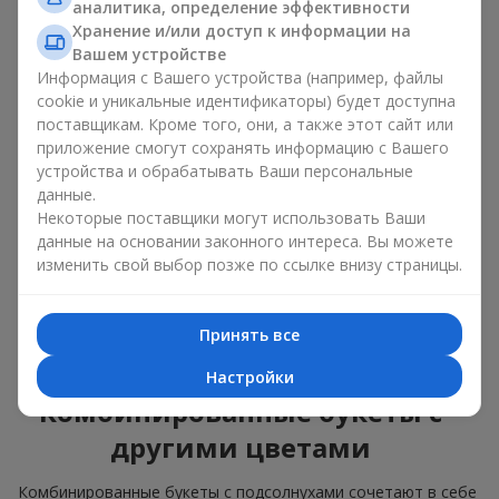
аналитика, определение эффективности
растениями;
изящные сочетания с классическими розами;
Хранение и/или доступ к информации на
яркие букеты с побегами нежной зелени.
Вашем устройстве
Информация с Вашего устройства (например, файлы
Единственный нюанс: подсолнухи — сезонные цветы,
cookie и уникальные идентификаторы) будет доступна
доступные для продажи только в период цветения.
поставщикам. Кроме того, они, а также этот сайт или
приложение смогут сохранять информацию с Вашего
Классический букет с
устройства и обрабатывать Ваши персональные
подсолнухами
данные.
Некоторые поставщики могут использовать Ваши
данные на основании законного интереса. Вы можете
Классический букет с подсолнухами подчёркивает
изменить свой выбор позже по ссылке внизу страницы.
природную форму и цветовую гамму яркого цветка.
Крупные цветы и высокие стебли создают чёткий силуэт
композиции. Это универсальные летние композиции,
Принять все
которые подходят как для торжественных событий, так и
просто как приятный подарок на каждый день.
Настройки
Комбинированные букеты с
другими цветами
Комбинированные букеты с подсолнухами сочетают в себе