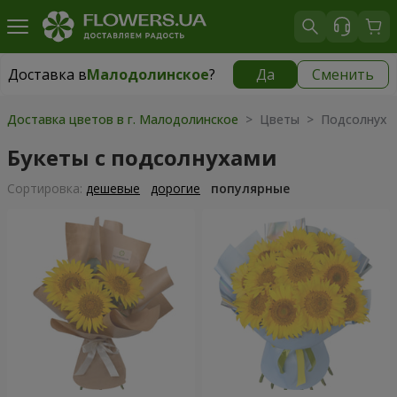
Доставка в
Малодолинское
?
Да
Сменить
Доставка в
Малодолинское
|
бесплатно
Доставка цветов в г. Малодолинское
> Цветы > Подсолнух
Букеты с подсолнухами
Cортировка:
дешевые
дорогие
популярные