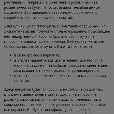
растениями. Например, в сочетании с розами нежный
романтический букет гипсофилы дарит незабываемое
ощущение. Это идеальное цветочное оформление для
свадеб и торжественных мероприятий.
Если купить букет гипсофилы в сочетании с герберами или
хризантемами, вы получите стильное решение, подходящее
нестандартным личностям. Сколько стоит букет из
гипсофилы зависит от наполнения. В интернет-магазине
flowers.ua
вы сможете купить букет из гипсофилы:
в монохромном варианте;
в стиле градиента, где цвета плавно сменяются; а
наличие радужной гипсофилы позволяет менять цвет
композиции от нежно-розового до лавандового;
в сочетании с нежными романтическими
сезонными
цветами
.
Здесь найдется букет гипсофилы на любой вкус для тех,
кто ценит миниатюрные цветы. Доступны гипсофилы
разных размеров как в классическом исполнении, так и
современные стилизованные
решения в шляпной коробке
или корзине. На букет гипсофилы цена зависит от