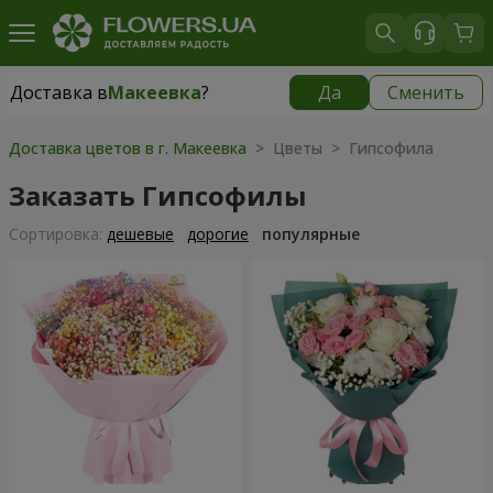
Доставка в
Макеевка
?
Да
Сменить
Доставка в
Макеевка
|
1040 грн
Доставка цветов в г. Макеевка
> Цветы > Гипсофила
Заказать Гипсофилы
Cортировка:
дешевые
дорогие
популярные