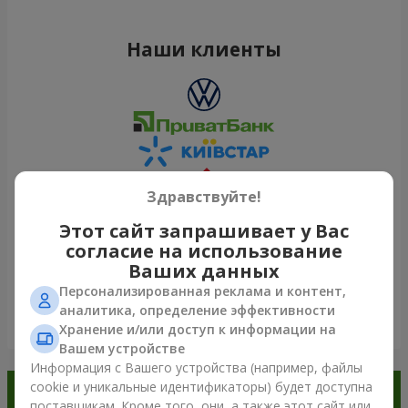
Наши клиенты
Здравствуйте!
Этот сайт запрашивает у Вас
согласие на использование
Ваших данных
Персонализированная реклама и контент,
аналитика, определение эффективности
Посмотреть все
Хранение и/или доступ к информации на
Вашем устройстве
Информация с Вашего устройства (например, файлы
cookie и уникальные идентификаторы) будет доступна
Заказывайте в приложении
поставщикам. Кроме того, они, а также этот сайт или