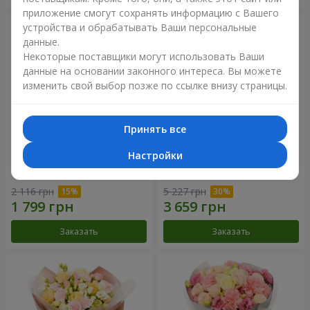
приложение смогут сохранять информацию с Вашего
устройства и обрабатывать Ваши персональные
данные.
Некоторые поставщики могут использовать Ваши
данные на основании законного интереса. Вы можете
изменить свой выбор позже по ссылке внизу страницы.
Принять все
Настройки
Букет "Дзинтарс"
Букет "Your Smile"
2 116 грн
5 227 грн
Заказать
Заказать