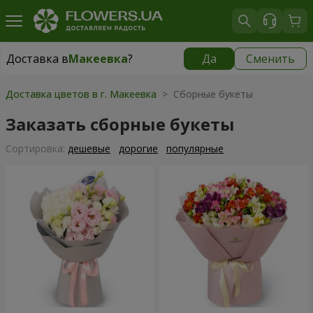
Доставка в
Макеевка
?
Да
Сменить
Доставка в
Макеевка
|
1040 грн
Доставка цветов в г. Макеевка
> Сборные букеты
Заказать сборные букеты
Cортировка:
дешевые
дорогие
популярные