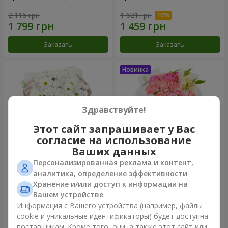
2 116 грн
1 621 грн
Заказать
Заказать
Здравствуйте!
Этот сайт запрашивает у Вас
согласие на использование
Ваших данных
Персонализированная реклама и контент,
Букет "White happiness"
Букет "Розовый зефир"
аналитика, определение эффективности
Хранение и/или доступ к информации на
1 110 грн
1 599 грн
Вашем устройстве
Информация с Вашего устройства (например, файлы
cookie и уникальные идентификаторы) будет доступна
Заказать
Заказать
поставщикам. Кроме того, они, а также этот сайт или