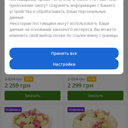
приложение смогут сохранять информацию с Вашего
устройства и обрабатывать Ваши персональные
данные.
Некоторые поставщики могут использовать Ваши
данные на основании законного интереса. Вы можете
изменить свой выбор позже по ссылке внизу страницы.
Принять все
Настройки
Букет "Дуэт гармонии"
Букет "My Lady"
2 824 грн
2 554 грн
Заказать
Заказать