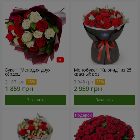
Букет "Мелодия двух
Монобукет "Кьюпид" из 25
сердец"
красных роз
2 187 грн
3 945 грн
Заказать
Заказать