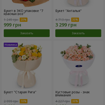
Букет в ЭКО упаковке "7
Букет "Анталья"
красных роз"
1 249 грн
4 713 грн
Заказать
Заказать
Букет "Старая Рига"
Кустовые розы - знак
внимания
2 999 грн
4 227 грн