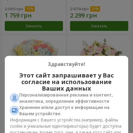
2 069 грн
2 874 грн
Заказать
Заказать
Здравствуйте!
Этот сайт запрашивает у Вас
согласие на использование
Ваших данных
Персонализированная реклама и контент,
Букет "Небесная лазурь"
Букет "Secret"
аналитика, определение эффективности
Хранение и/или доступ к информации на
5 845 грн
2 888 грн
Вашем устройстве
Информация с Вашего устройства (например, файлы
cookie и уникальные идентификаторы) будет доступна
Заказать
Заказать
поставщикам. Кроме того, они, а также этот сайт или