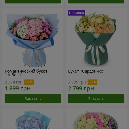
Романтический букет
Букет "Сардоникс"
"Небеса"
2 374 грн
3 999 грн
Заказать
Заказать