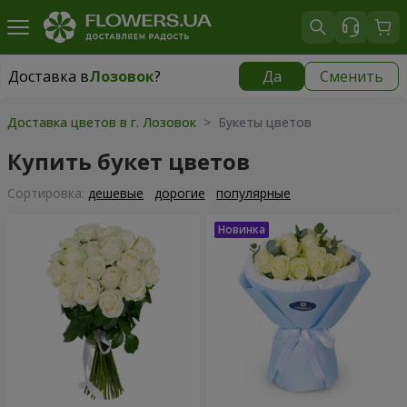
Доставка в
Лозовок
?
Да
Сменить
Доставка в
Лозовок
|
бесплатно
Доставка цветов в г. Лозовок
> Букеты цветов
Купить букет цветов
Cортировка:
дешевые
дорогие
популярные