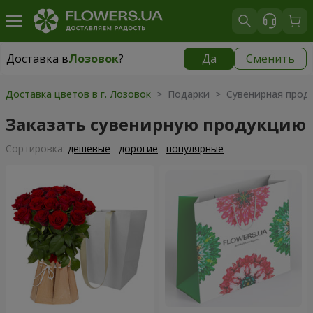
Доставка в
Лозовок
?
Да
Сменить
Доставка в
Лозовок
|
бесплатно
Доставка цветов в г. Лозовок
> Подарки > Сувенирная прод
Заказать сувенирную продукцию
Cортировка:
дешевые
дорогие
популярные