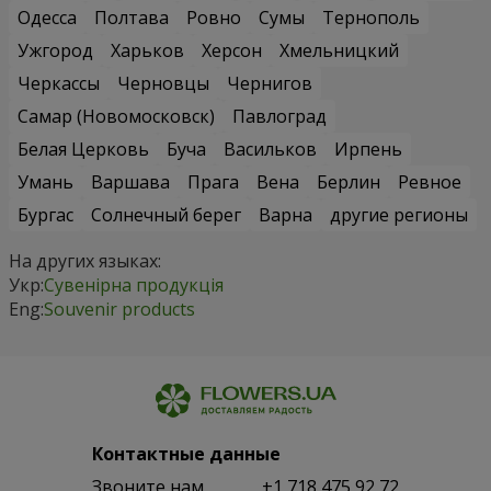
Одесса
Полтава
Ровно
Сумы
Тернополь
Ужгород
Харьков
Херсон
Хмельницкий
Черкассы
Черновцы
Чернигов
Самар (Новомосковск)
Павлоград
Белая Церковь
Буча
Васильков
Ирпень
Умань
Варшава
Прага
Вена
Берлин
Ревное
Бургас
Солнечный берег
Варна
другие регионы
На других языках:
Укр:
Сувенірна продукція
Eng:
Souvenir products
Контактные данные
Звоните нам
+1 718 475 92 72