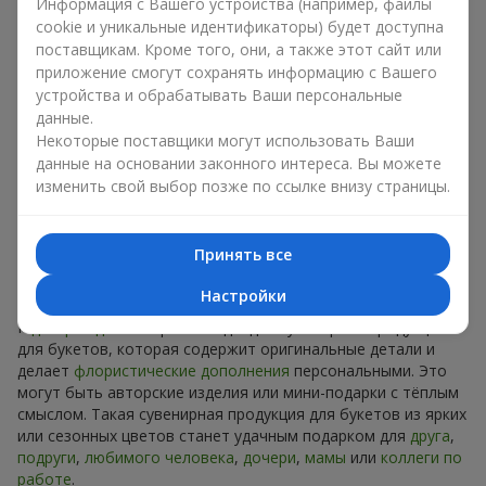
Информация с Вашего устройства (например, файлы
Сувениры к букетам на разные
cookie и уникальные идентификаторы) будет доступна
праздники
поставщикам. Кроме того, они, а также этот сайт или
приложение смогут сохранять информацию с Вашего
Праздник задаёт настроение, а сувенирная продукция для
устройства и обрабатывать Ваши персональные
букетов его подчёркивает. Именно поэтому сувениры к
данные.
цветам часто выбирают с учётом даты и события. В нашем
Некоторые поставщики могут использовать Ваши
ассортименте найдётся сувенирная продукция для букетов,
данные на основании законного интереса. Вы можете
которая подойдёт к любому празднику и может быть
изменить свой выбор позже по ссылке внизу страницы.
рассчитана на любой бюджет.
Сувенирная продукция к
Принять все
букетам на День рождения
Настройки
К
дню рождения
хорошо подходит сувенирная продукция
для букетов, которая содержит оригинальные детали и
делает
флористические дополнения
персональными. Это
могут быть авторские изделия или мини-подарки с тёплым
смыслом. Такая сувенирная продукция для букетов из ярких
или сезонных цветов станет удачным подарком для
друга
,
подруги
,
любимого человека
,
дочери
,
мамы
или
коллеги по
работе
.