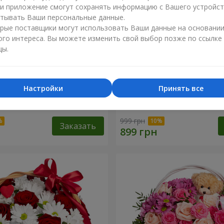
ли приложение смогут сохранять информацию с Вашего устройст
тывать Ваши персональные данные.
рые поставщики могут использовать Ваши данные на основани
ого интереса. Вы можете изменить свой выбор позже по ссылке
цы.
Настройки
Принять все
точный бал"
Композиция "Нежный поц
999 грн
Заказать