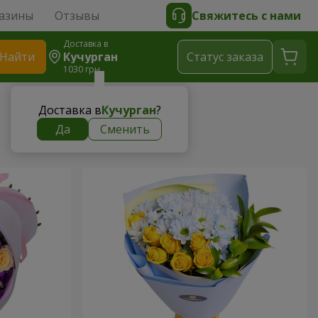
азины
Отзывы
Свяжитесь с нами
Доставка в
Найти
Кучурган
Cтатус заказа
1030 грн
Доставка в
Кучурган
?
Да
Сменить