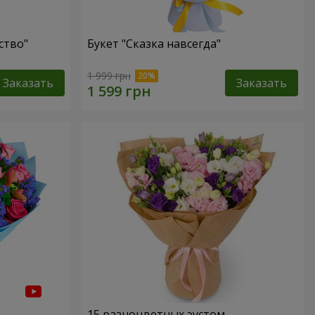
ство"
Букет "Сказка навсегда"
1 999 грн
Заказать
Заказать
15 разноцветных эустом