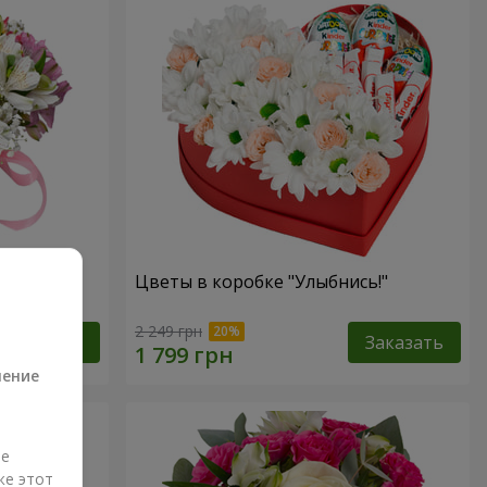
антазия"
Цветы в коробке "Улыбнись!"
а
2 249 грн
Заказать
Заказать
ление
ые
же этот