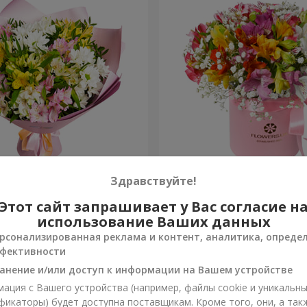
ов "Чудесное настроение"
Цветы в коробке "Яркая ф
Здравствуйте!
Этот сайт запрашивает у Вас согласие н
2 187 грн
Заказать
использование Ваших данных
рсонализированная реклама и контент, аналитика, опреде
фективности
анение и/или доступ к информации на Вашем устройстве
ация с Вашего устройства (например, файлы cookie и уникальн
фикаторы) будет доступна поставщикам. Кроме того, они, а так