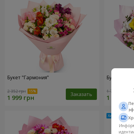
Букет "Гармония"
Букет цвет
2 352 грн
1 732 грн
Заказать
Пе
эф
Хр
Информ
иденти