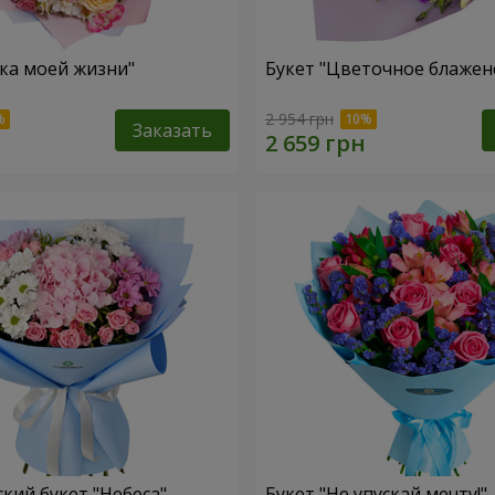
зка моей жизни"
Букет "Цветочное блажен
2 954 грн
Заказать
кий букет "Небеса"
Букет "Не упускай мечту!"