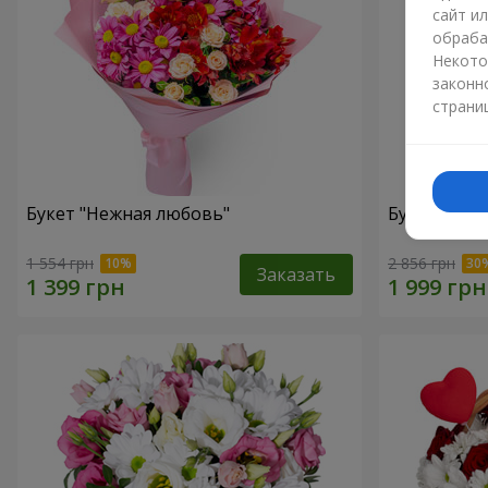
сайт и
обраба
Некото
законн
страни
Букет "Нежная любовь"
Букет "Цве
1 554 грн
2 856 грн
Заказать