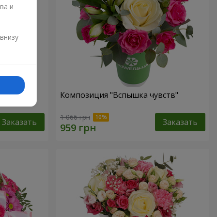
ва и
и
 внизу
елуй"
Композиция "Вспышка чувств"
1 066 грн
Заказать
Заказать