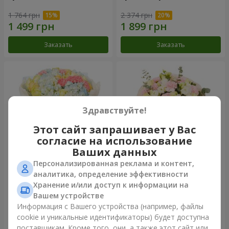
1 764 грн
2 374 грн
Заказать
Заказать
Здравствуйте!
Этот сайт запрашивает у Вас
согласие на использование
Ваших данных
Персонализированная реклама и контент,
Букет "Небесная лазурь"
Букет "Secret"
аналитика, определение эффективности
Хранение и/или доступ к информации на
4 860 грн
2 399 грн
Вашем устройстве
Информация с Вашего устройства (например, файлы
cookie и уникальные идентификаторы) будет доступна
Заказать
Заказать
поставщикам. Кроме того, они, а также этот сайт или