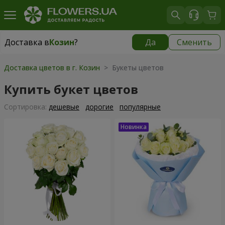
Доставка в
Козин
?
Да
Сменить
Доставка в
Козин
|
бесплатно
Доставка цветов в г. Козин
> Букеты цветов
Купить букет цветов
Cортировка:
дешевые
дорогие
популярные