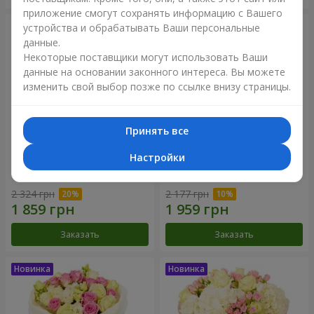
приложение смогут сохранять информацию с Вашего
устройства и обрабатывать Ваши персональные
данные.
Некоторые поставщики могут использовать Ваши
данные на основании законного интереса. Вы можете
изменить свой выбор позже по ссылке внизу страницы.
Принять все
Настройки
Букет "Дуэт гармонии"
Букет "My Lady"
2 324 грн
2 177 грн
Заказать
Заказать