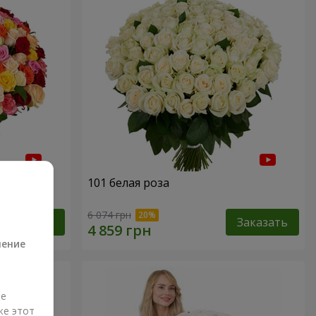
101 белая роза
а
6 074 грн
Заказать
Заказать
ление
ые
же этот