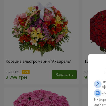
Корзина альстромерий "Акварель"
151 красна
3 293 грн
17 635 грн
Заказать
Пе
эф
Хр
Информ
иденти