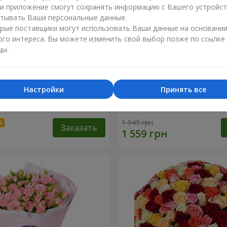
ли приложение смогут сохранять информацию с Вашего устройст
тывать Ваши персональные данные.
рые поставщики могут использовать Ваши данные на основани
ого интереса. Вы можете изменить свой выбор позже по ссылке
цы.
Настройки
Принять все
 наилучшими
Корзина "Ангелочек"
и!"
1 949 грн
Заказать