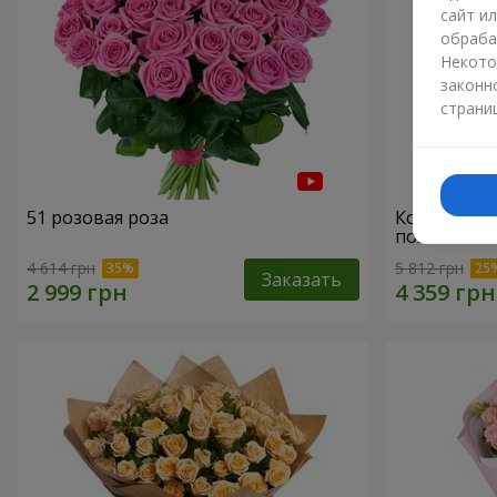
сайт и
обраба
Некото
законн
страни
51 розовая роза
Корзина "С
пожеланиям
4 614 грн
5 812 грн
Заказать