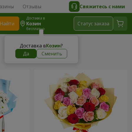
азины
Отзывы
Свяжитесь с нами
Доставка в
Найти
Козин
Cтатус заказа
бесплатно
Доставка в
Козин
?
Да
Сменить