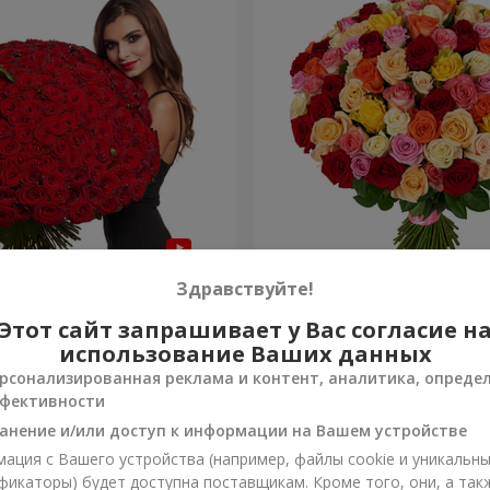
я роза
101 разноцветная роза
Здравствуйте!
Этот сайт запрашивает у Вас согласие н
8 306 грн
Заказать
использование Ваших данных
рсонализированная реклама и контент, аналитика, опреде
фективности
анение и/или доступ к информации на Вашем устройстве
ация с Вашего устройства (например, файлы cookie и уникальн
фикаторы) будет доступна поставщикам. Кроме того, они, а так