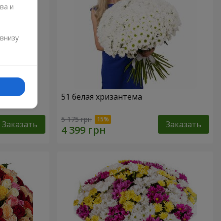
ва и
и
 внизу
51 белая хризантема
5 175 грн
Заказать
Заказать