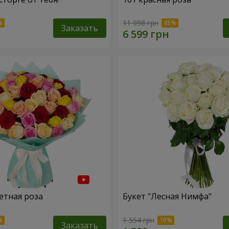
11 998 грн
Заказать
етная роза
Букет "Лесная Нимфа"
1 554 грн
Заказать