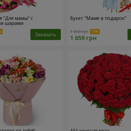
" с
Букет "Маме в подарок"
и шарами
1 843 грн
Заказать
сторге от тебя!"
101 красная роза