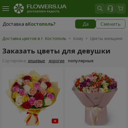
Доставка в
Костополь
?
Да
Сменить
Доставка в
Костополь
|
566 грн
Доставка цветов в г. Костополь
> Кому > Цветы женщине
Заказать цветы для девушки
Cортировка:
дешевые
дорогие
популярные