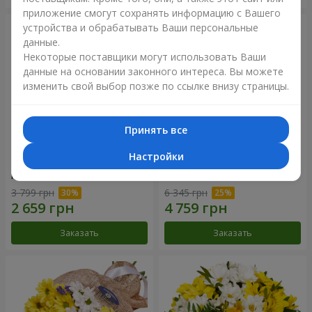
приложение смогут сохранять информацию с Вашего
устройства и обрабатывать Ваши персональные
данные.
Некоторые поставщики могут использовать Ваши
данные на основании законного интереса. Вы можете
изменить свой выбор позже по ссылке внизу страницы.
Принять все
Настройки
Цветы в коробке "25
Композиция в коробке
красных роз!"
"Любимой"
3 799 грн
6 345 грн
Заказать
Заказать