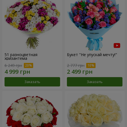
51 разноцветная
Букет "Не упускай мечту!"
хризантема
6 249 грн
2 777 грн
Заказать
Заказать