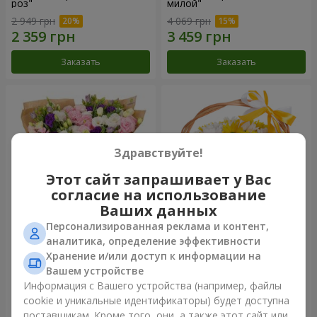
роз"
милой"
2 949 грн
4 069 грн
Заказать
Заказать
Здравствуйте!
Этот сайт запрашивает у Вас
согласие на использование
Ваших данных
Персонализированная реклама и контент,
15 разноцветных эустом
Корзина "Солнышко"
аналитика, определение эффективности
Хранение и/или доступ к информации на
3 145 грн
1 666 грн
Вашем устройстве
Информация с Вашего устройства (например, файлы
cookie и уникальные идентификаторы) будет доступна
Заказать
Заказать
поставщикам. Кроме того, они, а также этот сайт или