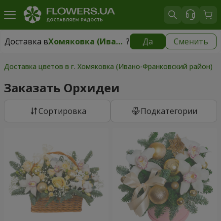
Доставка в
Хомяковка (Ивано-Франковский район)
?
Да
Сменить
Доставка в
Хомяковка (Ивано-Франковский район)
|
бесплатно
Доставка цветов в г. Хомяковка (Ивано-Франковский район)
>
Заказать Орхидеи
Cортировка
Подкатегории