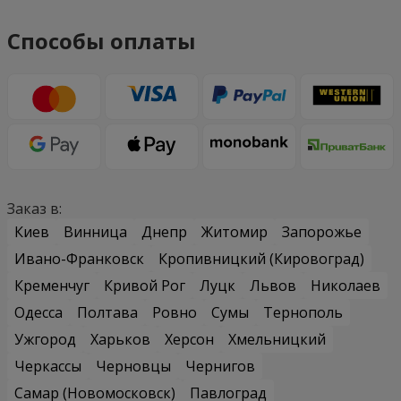
Способы оплаты
Заказ в:
Киев
Винница
Днепр
Житомир
Запорожье
Ивано-Франковск
Кропивницкий (Кировоград)
Кременчуг
Кривой Рог
Луцк
Львов
Николаев
Одесса
Полтава
Ровно
Сумы
Тернополь
Ужгород
Харьков
Херсон
Хмельницкий
Черкассы
Черновцы
Чернигов
Самар (Новомосковск)
Павлоград