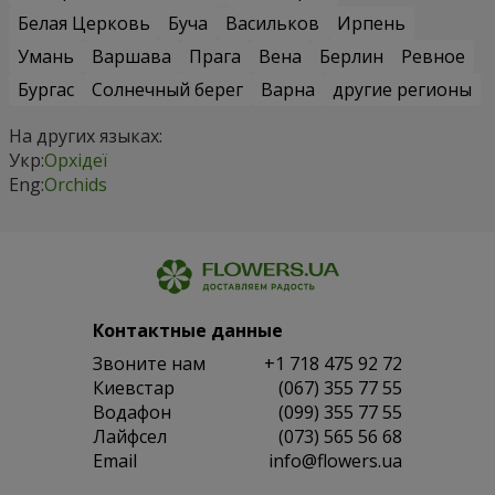
Белая Церковь
Буча
Васильков
Ирпень
Умань
Варшава
Прага
Вена
Берлин
Ревное
Бургас
Солнечный берег
Варна
другие регионы
На других языках:
Укр:
Орхідеї
Eng:
Orchids
Контактные данные
Звоните нам
+1 718 475 92 72
Киевстар
(067) 355 77 55
Водафон
(099) 355 77 55
Лайфсел
(073) 565 56 68
Email
info@flowers.ua