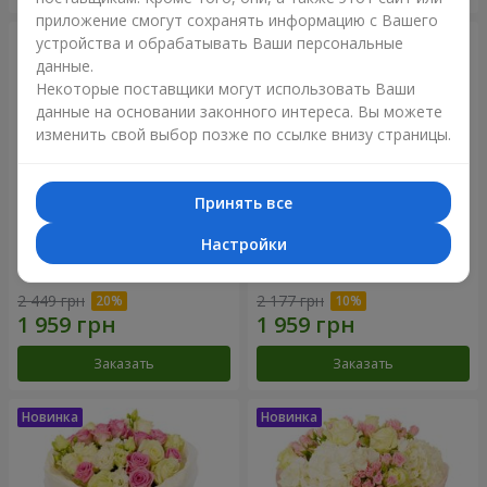
приложение смогут сохранять информацию с Вашего
устройства и обрабатывать Ваши персональные
данные.
Некоторые поставщики могут использовать Ваши
данные на основании законного интереса. Вы можете
изменить свой выбор позже по ссылке внизу страницы.
Принять все
Настройки
Букет "Дуэт гармонии"
Букет "My Lady"
2 449 грн
2 177 грн
Заказать
Заказать