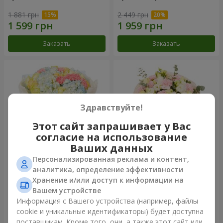
1 881 грн
2 449 грн
Заказать
Заказать
Здравствуйте!
Этот сайт запрашивает у Вас
согласие на использование
Ваших данных
Персонализированная реклама и контент,
Букет "Небесная лазурь"
Букет "Secret"
аналитика, определение эффективности
Хранение и/или доступ к информации на
5 229 грн
2 399 грн
Вашем устройстве
Информация с Вашего устройства (например, файлы
cookie и уникальные идентификаторы) будет доступна
Заказать
Заказать
поставщикам. Кроме того, они, а также этот сайт или