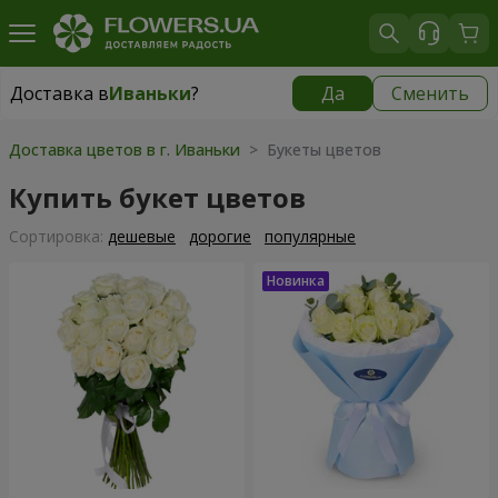
Доставка в
Иваньки
?
Да
Сменить
Доставка в
Иваньки
|
625 грн
Доставка цветов в г. Иваньки
> Букеты цветов
Купить букет цветов
Cортировка:
дешевые
дорогие
популярные