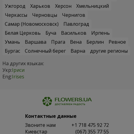
Ужгород
Харьков
Херсон
Хмельницкий
Черкассы
Черновцы
Чернигов
Самар (Новомосковск)
Павлоград
Белая Церковь
Буча
Васильков
Ирпень
Умань
Варшава
Прага
Вена
Берлин
Ревное
Бургас
Солнечный берег
Варна
другие регионы
На других языках:
Укр:
Іриси
Eng:
Irises
Контактные данные
Звоните нам
+1 718 475 92 72
Киевстар
(067) 355 77 55