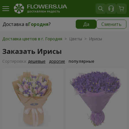
Доставка в
Городня
?
Да
Сменить
Доставка в
Городня
|
830 грн
Доставка цветов в г. Городня
> Цветы > Ирисы
Заказать Ирисы
Cортировка:
дешевые
дорогие
популярные