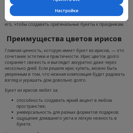
и прекрасно вписывается в подарочный комплект как сам
по себе, так и в комбинации с другими цветами. Именно
Настройки
поэтому ирис давно стал любимым растением флористов.
И мы, в цветочном сервисе
Flowers.ua
, активно используем
его, чтобы создавать оригинальные букеты к праздникам.
Преимущества цветов ирисов
Главная ценность, которую имеет букет из ирисов, — это
сочетание эстетики и практичности. Ирис цветок долго
сохраняет свежесть и выглядит аккуратно даже через
несколько дней. Если решили ирис купить, можно быть
уверенным в том, что нежная композиция будет радовать
взгляд и украшать дом довольно долго.
Букет из ирисов любят за:
способность создавать яркий акцент в любом
пространстве;
универсальность для разных форматов подарков;
ощущение домашнего уюта и лёгкую нежность в
букете.