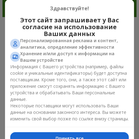
Здравствуйте!
Этот сайт запрашивает у Вас
согласие на использование
Очарование ирисов в современной
Ваших данных
флористике г. Городня
Персонализированная реклама и контент,
аналитика, определение эффективности
Хранение и/или доступ к информации на
Букет из ирисов — это универсальный выбор подарка к
Вашем устройстве
любому поводу. Ведь он сочетает природную симметрию
Информация с Вашего устройства (например, файлы
лепестков, изысканную красоту и тренды весенней
флористики. Сегодня букет из ирисов выбирают те, кто
cookie и уникальные идентификаторы) будет доступна
хочет подарить что-то элегантное, но в то же время
поставщикам. Кроме того, они, а также этот сайт или
сдержанное. Такая композиция для настроения выглядит
приложение смогут сохранять информацию с Вашего
свежо и необычно. А ещё букет из ирисов создаёт
устройства и обрабатывать Ваши персональные
романтическое настроение и позволяет передать самые
данные.
искренние эмоции близкому человеку без лишних слов и
Некоторые поставщики могут использовать Ваши
объяснений.
данные на основании законного интереса. Вы можете
изменить свой выбор позже по ссылке внизу страницы.
Внимание ценителей цветов букет из ирисов привлекает
своей деликатной формой и ощущением природной
гармонии. Он эффектно выделяется среди других растений
Принять все