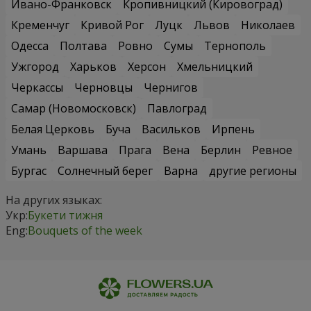
Ивано-Франковск
Кропивницкий (Кировоград)
Кременчуг
Кривой Рог
Луцк
Львов
Николаев
Одесса
Полтава
Ровно
Сумы
Тернополь
Ужгород
Харьков
Херсон
Хмельницкий
Черкассы
Черновцы
Чернигов
Самар (Новомосковск)
Павлоград
Белая Церковь
Буча
Васильков
Ирпень
Умань
Варшава
Прага
Вена
Берлин
Ревное
Бургас
Солнечный берег
Варна
другие регионы
На других языках:
Укр:
Букети тижня
Eng:
Bouquets of the week