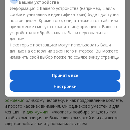
Вашем устройстве
оригинально. Каждый раз - уникальная сезонная
Информация с Вашего устройства (например, файлы
композиция с новым настроением.
cookie и уникальные идентификаторы) будет доступна
поставщикам. Кроме того, они, а также этот сайт или
Ограниченное время действия
приложение смогут сохранять информацию с Вашего
устройства и обрабатывать Ваши персональные
Предложение действует только 7 дней. Оно полностью
данные.
уникально, и аналогов вы не найдете нигде. Это как
Некоторые поставщики могут использовать Ваши
дизайнерская вещь, которую хотят все, но могут
данные на основании законного интереса. Вы можете
позволить себе немногие. В случае с букетом недели цена
изменить свой выбор позже по ссылке внизу страницы.
доступна для каждого.
Идеальный подарок на любой
Принять все
случай в в г. Герца
Настройки
Универсальный букет подойдет и как
подарок на день
рождения
близкому человеку, и как поздравление коллеге,
и просто как знак внимания. Он одинаково уместен и для
женщин, и
для мужчин
. Флористы подбирают цветы так,
чтобы композиция не была слишком яркой или слишком
сдержанной, а значит, понравилась всем.