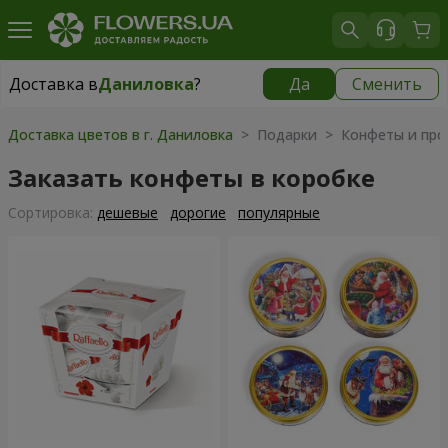
Доставка в
Даниловка
?
Да
Сменить
Доставка в
Даниловка
|
бесплатно
Доставка цветов в г. Даниловка
> Подарки > Конфеты и про
Заказать конфеты в коробке
Cортировка:
дешевые
дорогие
популярные