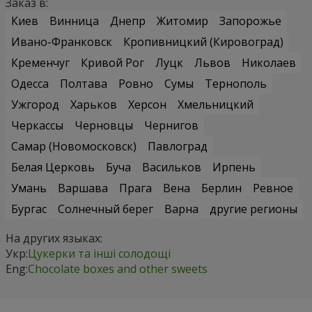
Заказ в:
Киев
Винница
Днепр
Житомир
Запорожье
Ивано-Франковск
Кропивницкий (Кировоград)
Кременчуг
Кривой Рог
Луцк
Львов
Николаев
Одесса
Полтава
Ровно
Сумы
Тернополь
Ужгород
Харьков
Херсон
Хмельницкий
Черкассы
Черновцы
Чернигов
Самар (Новомосковск)
Павлоград
Белая Церковь
Буча
Васильков
Ирпень
Умань
Варшава
Прага
Вена
Берлин
Ревное
Бургас
Солнечный берег
Варна
другие регионы
На других языках:
Укр:
Цукерки та інші солодощі
Eng:
Chocolate boxes and other sweets