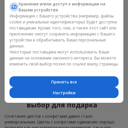
Для
корпоративного мероприятия
подойдёт
Хранение и/или доступ к информации на
премиальный подарок: здесь коробка с цветами и
Вашем устройстве
сладостями дополняется изысканными каллами,
Информация с Вашего устройства (например, файлы
герберами
или
орхидеями
и элитными сладостями;
cookie и уникальные идентификаторы) будет доступна
поставщикам. Кроме того, они, а также этот сайт или
Нежные букеты из
эустомы
,
тюльпанов
или
приложение смогут сохранять информацию с Вашего
альстромерии
хорошо сочетаются с конфетами
устройства и обрабатывать Ваши персональные
Merci, поддерживая нежную подачу и лёгкое
данные.
настроение — как
поздравление с рождением
ребёнка
или ко Дню всех влюблённых.
Некоторые поставщики могут использовать Ваши
данные на основании законного интереса. Вы можете
Мы поможем вам подобрать лучшее сочетание цветочного
изменить свой выбор позже по ссылке внизу страницы.
микса и сладостей под ваш повод и оформим подарок —
цветы с конфетами — надлежащим образом.
Принять все
Коробка с цветами и
Настройки
сладостями — ваш лучший
выбор для подарка
Сочетание цветов с конфетами давно стало
универсальным. Цветы с конфетами одинаково хорошо
подходят как для романтических моментов, так и для