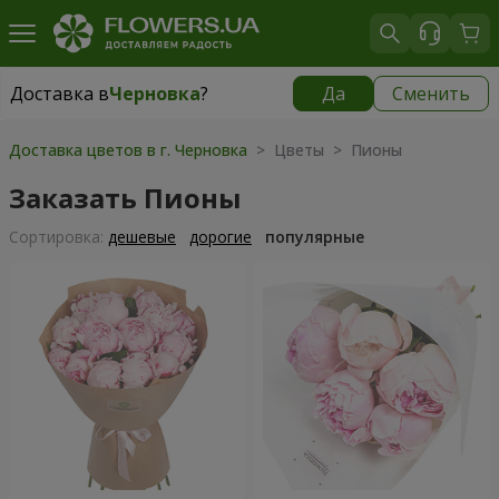
Доставка в
Черновка
?
Да
Сменить
Доставка в
Черновка
|
бесплатно
Доставка цветов в г. Черновка
> Цветы > Пионы
Заказать Пионы
Cортировка:
дешевые
дорогие
популярные