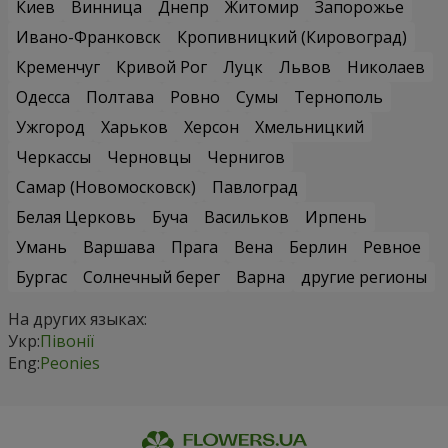
Киев
Винница
Днепр
Житомир
Запорожье
Ивано-Франковск
Кропивницкий (Кировоград)
Кременчуг
Кривой Рог
Луцк
Львов
Николаев
Одесса
Полтава
Ровно
Сумы
Тернополь
Ужгород
Харьков
Херсон
Хмельницкий
Черкассы
Черновцы
Чернигов
Самар (Новомосковск)
Павлоград
Белая Церковь
Буча
Васильков
Ирпень
Умань
Варшава
Прага
Вена
Берлин
Ревное
Бургас
Солнечный берег
Варна
другие регионы
На других языках:
Укр:
Півонії
Eng:
Peonies