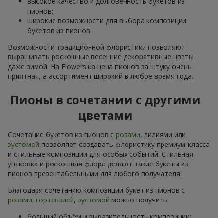
высокое качество и долговечность букетов из
пионов;
широкие возможности для выбора композиции
букетов из пионов.
Возможности традиционной флористики позволяют
выращивать роскошные весенние декоративные цветы
даже зимой. На Flowers.ua цена пионов за штуку очень
приятная, а ассортимент широкий в любое время года.
Пионы в сочетании с другими
цветами
Сочетание букетов из пионов с
розами
, лилиями или
эустомой
позволяет создавать флористику премиум-класса
и стильные композиции для особых событий. Стильная
упаковка и роскошная флора делают такие букеты из
пионов презентабельными для любого получателя.
Благодаря сочетанию композиции букет из пионов с
розами
,
гортензией
,
эустомой
можно получить:
больший объём и выразительность композиции;