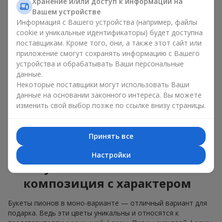
букет из пионов, то разные оттенки подходят для разных
Хранение и/или доступ к информации на
событий:
Вашем устройстве
Информация с Вашего устройства (например, файлы
мягкие розовые оттенки — идеально подойдут, как
cookie и уникальные идентификаторы) будет доступна
цветы на день рождения;
поставщикам. Кроме того, они, а также этот сайт или
коралловые — романтический презент и цветы для
приложение смогут сохранять информацию с Вашего
вдохновения любимой женщине;
устройства и обрабатывать Ваши персональные
белые пионы — универсальное решение как для
данные.
личного выразительного подарка, так и для изящного
Некоторые поставщики могут использовать Ваши
варианта для корпоративных событий.
данные на основании законного интереса. Вы можете
Выбирайте оригинальные дизайнерские букеты пионов или
изменить свой выбор позже по ссылке внизу страницы.
классический элегантный букет из пионов. В нашем
цветочном салоне вы можете найти разнообразие живых
цветов с доставкой, чтобы ваш подарок с изысканным
Принять все
ароматом оказался незабываемым.
Настройки
Букет пионов — моно-
композиция с характером
Букеты пионов в моно-варианте — отличный вариант для
подарка. Ведь эти цветы уникальны и относятся к