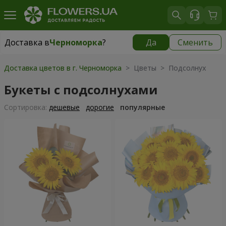
Доставка в
Черноморка
?
Да
Сменить
Доставка в
Черноморка
|
бесплатно
Доставка цветов в г. Черноморка
> Цветы > Подсолнух
Букеты с подсолнухами
Cортировка:
дешевые
дорогие
популярные