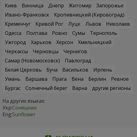
Киев
Винница
Днепр
Житомир
Запорожье
Ивано-Франковск
Кропивницкий (Кировоград)
Кременчуг
Кривой Рог
Луцк
Львов
Николаев
Одесса
Полтава
Ровно
Сумы
Тернополь
Ужгород
Харьков
Херсон
Хмельницкий
Черкассы
Черновцы
Чернигов
Самар (Новомосковск)
Павлоград
Белая Церковь
Буча
Васильков
Ирпень
Умань
Варшава
Прага
Вена
Берлин
Ревное
Бургас
Солнечный берег
Варна
другие регионы
На других языках:
Укр:
Соняшник
Eng:
Sunflower