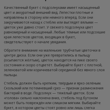
Качественный букет с подсолнухами имеет насыщенный
цвет и аккуратный внешний вид. Лепестки плотные и
направлены в сторону или немного вперёд. Если они
закручиваются назад к стеблю или выглядят вялыми —
цветок уже давно стоит. У свежего подсолнуха цвет
равномерный и насыщенный. Любые тёмные или подсохшие
края лепестков цветов, входящих в букет,
свидетельствуют о начале увядания.
Обратите внимание на маленькие трубчатые цветочки в
центре диска. Если они уже превратились в пыльцу
(осыпаются жёлтым), цветок находится на пике своего
состояния и скоро отцветёт. Выбирайте букет с плотной,
зеленоватой или коричневатой серединой без явного слоя
пыльцы.
Стебель должен быть крепким, твёрдым и ярко-зелёным.
Скользкий или потемневший срез — признак размножения
бактерий в воде. Подсолнух — тяжёлый цветок. Если
«голова» сильно наклонена вниз, стебель под бутоном
может быть повреждён или слишком мягким. Выбирайте
букет, в котором цветы стоят ровно или лишь слегка