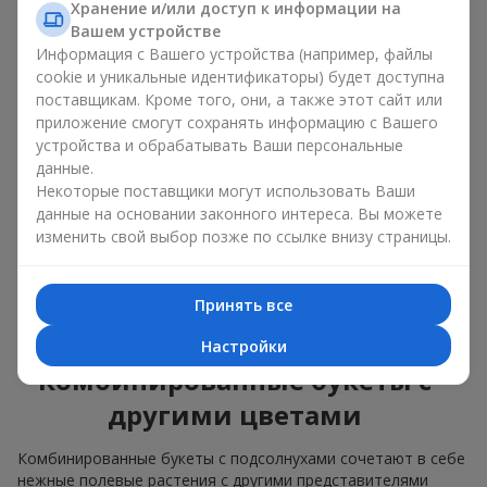
изящные сочетания с классическими розами;
Хранение и/или доступ к информации на
яркие букеты с побегами нежной зелени.
Вашем устройстве
Информация с Вашего устройства (например, файлы
Единственный нюанс: подсолнухи — сезонные цветы,
cookie и уникальные идентификаторы) будет доступна
доступные для продажи только в период цветения.
поставщикам. Кроме того, они, а также этот сайт или
приложение смогут сохранять информацию с Вашего
Классический букет с
устройства и обрабатывать Ваши персональные
подсолнухами
данные.
Некоторые поставщики могут использовать Ваши
данные на основании законного интереса. Вы можете
Классический букет с подсолнухами подчёркивает
изменить свой выбор позже по ссылке внизу страницы.
природную форму и цветовую гамму яркого цветка.
Крупные цветы и высокие стебли создают чёткий силуэт
композиции. Это универсальные летние композиции,
Принять все
которые подходят как для торжественных событий, так и
просто как приятный подарок на каждый день.
Настройки
Комбинированные букеты с
другими цветами
Комбинированные букеты с подсолнухами сочетают в себе
нежные полевые растения с другими представителями