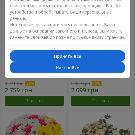
приложение смогут сохранять информацию с Вашего
устройства и обрабатывать Ваши персональные
данные.
Некоторые поставщики могут использовать Ваши
данные на основании законного интереса. Вы можете
изменить свой выбор позже по ссылке внизу страницы.
Принять все
Настройки
Букет "Крещатик"
Букет "Дежавю"
3 941 грн
2 469 грн
Заказать
Заказать