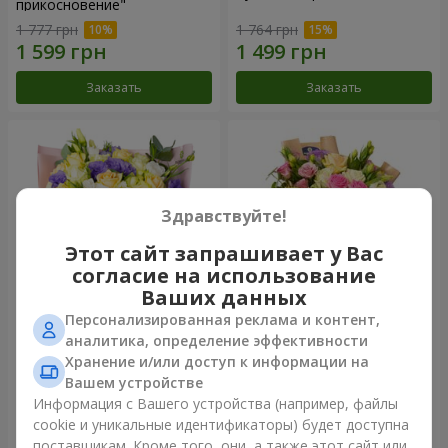
прикосновение"
1 777 грн
1 764 грн
Заказать
Заказать
Здравствуйте!
Этот сайт запрашивает у Вас
согласие на использование
Ваших данных
Персонализированная реклама и контент,
Букет "Цветные сны"
Букет "Цветочное Selfie!"
аналитика, определение эффективности
Хранение и/или доступ к информации на
3 656 грн
2 352 грн
Вашем устройстве
Информация с Вашего устройства (например, файлы
cookie и уникальные идентификаторы) будет доступна
Заказать
Заказать
поставщикам. Кроме того, они, а также этот сайт или