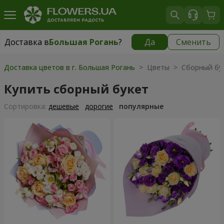
Доставка в
Большая Рогань
?
Да
Сменить
Доставка в
Большая Рогань
|
бесплатно
Доставка цветов в г. Большая Рогань
> Цветы > Сборный бу
Купить сборный букет
Cортировка:
дешевые
дорогие
популярные