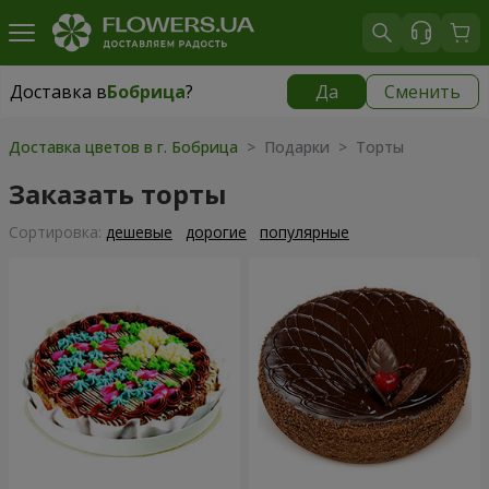
Доставка в
Бобрица
?
Да
Сменить
Доставка в
Бобрица
|
1230 грн
Доставка цветов в г. Бобрица
> Подарки > Торты
Заказать торты
Cортировка:
дешевые
дорогие
популярные