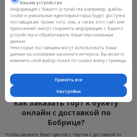
Вашем устройстве
красота и вкус в одном
Информация с Вашего устройства (например, файлы
подарке
cookie и уникальные идентификаторы) будет доступна
поставщикам. Кроме того, они, а также этот сайт или
приложение смогут сохранять информацию с Вашего
Торты с живыми цветами — это современное сочетание
флористики и гастрономической эстетики. Эксклюзивный
устройства и обрабатывать Ваши персональные
десерт в паре с
изысканным букетом
выглядит эффектно,
данные.
стильно и подчёркивает значимость события —
дня
Некоторые поставщики могут использовать Ваши
рождения
,
рождения ребёнка
или
корпоратива
.
данные на основании законного интереса. Вы можете
изменить свой выбор позже по ссылке внизу страницы.
В композиции букет цветов с тортом живые растения
задают эмоциональное настроение, а кондитерский декор
завершает сладкий праздничный акцент. Такой десерт с
Принять все
украшениями из любимых цветов отлично смотрится и на
праздничном столе, и на фотографиях.
Настройки
Как заказать торт к букету
онлайн с доставкой по
Бобрице?
Чтобы заказать букет цветов с тортом с доставкой по