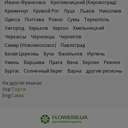
Ивано-Франковск
Кропивницкий (Кировоград)
Кременчуг
Кривой Рог
Луцк
Львов
Николаев
Одесса
Полтава
Ровно
Сумы
Тернополь
Ужгород
Харьков
Херсон
Хмельницкий
Черкассы
Черновцы
Чернигов
Самар (Новомосковск)
Павлоград
Белая Церковь
Буча
Васильков
Ирпень
Умань
Варшава
Прага
Вена
Берлин
Ревное
Бургас
Солнечный берег
Варна
другие регионы
На других языках:
Укр:
Торти
Eng:
Cakes