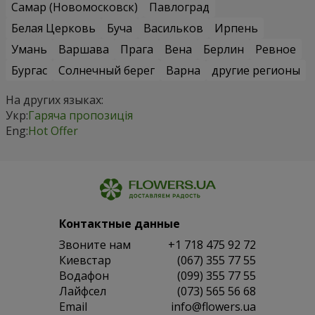
Самар (Новомосковск)
Павлоград
Белая Церковь
Буча
Васильков
Ирпень
Умань
Варшава
Прага
Вена
Берлин
Ревное
Бургас
Солнечный берег
Варна
другие регионы
На других языках:
Укр:
Гаряча пропозиція
Eng:
Hot Offer
Контактные данные
Звоните нам
+1 718 475 92 72
Киевстар
(067) 355 77 55
Водафон
(099) 355 77 55
Лайфсел
(073) 565 56 68
Email
info@flowers.ua