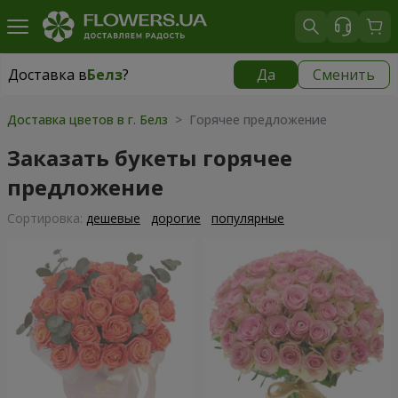
Доставка в
Белз
?
Да
Сменить
Доставка в
Белз
|
1940 грн
Доставка цветов в г. Белз
> Горячее предложение
Заказать букеты горячее
предложение
Cортировка:
дешевые
дорогие
популярные