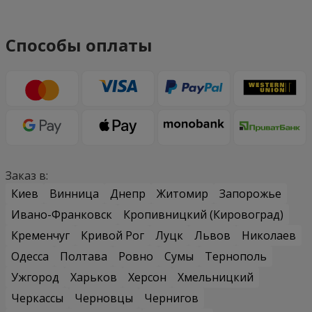
Способы оплаты
Заказ в:
Киев
Винница
Днепр
Житомир
Запорожье
Ивано-Франковск
Кропивницкий (Кировоград)
Кременчуг
Кривой Рог
Луцк
Львов
Николаев
Одесса
Полтава
Ровно
Сумы
Тернополь
Ужгород
Харьков
Херсон
Хмельницкий
Черкассы
Черновцы
Чернигов