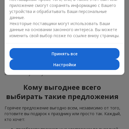
композиции продаются быстрее, чтобы освободить
приложение смогут сохранять информацию с Вашего
место для новых авторских букетов;
устройства и обрабатывать Ваши персональные
поступления большой партии цветов — когда мы
понимаем, что цветов заказано больше, чем нужно,
данные.
делаем привлекательные варианты дешевле,
Некоторые поставщики могут использовать Ваши
сохранив качество.
данные на основании законного интереса. Вы можете
изменить свой выбор позже по ссылке внизу страницы.
Цветы из раздела “Горячее предложение” разлетаются как
горячие пирожки. Поэтому можете не сомневаться: они
свежие, качественные и будут радовать ваших
близких
Принять все
людей
и знакомых довольно долго. А ещё вы получите
настоящий премиальный сервис и современные идеи
Настройки
цветочного оформления, такие как
цветы в коробке
,
заказывая букеты у нас.
Кому выгоднее всего
выбирать такие предложения
Горячее предложение выгодно всем, независимо от того,
готовите вы подарок к празднику или просто так. Каждый,
кто хочет: