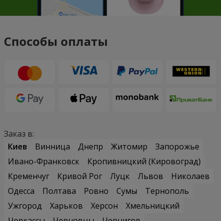
Способы оплаты
Заказ в:
Киев
Винница
Днепр
Житомир
Запорожье
Ивано-Франковск
Кропивницкий (Кировоград)
Кременчуг
Кривой Рог
Луцк
Львов
Николаев
Одесса
Полтава
Ровно
Сумы
Тернополь
Ужгород
Харьков
Херсон
Хмельницкий
Черкассы
Черновцы
Чернигов