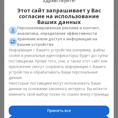
Здравствуйте!
Тетяна
25.06.2026
Этот сайт запрашивает у Вас
5
согласие на использование
Все чудово, дякуємо !!!
Ваших данных
Персонализированная реклама и контент,
Юлія
02.09.2025
аналитика, определение эффективности
5
Хранение и/или доступ к информации на
Вашем устройстве
Квіти неймовірні??дуже ніжні) Сервіс обслуговування ну
Информация с Вашего устройства (например, файлы
прям дуже клас- все швидко і якісно ?
cookie и уникальные идентификаторы) будет доступна
поставщикам. Кроме того, они, а также этот сайт или
приложение смогут сохранять информацию с Вашего
устройства и обрабатывать Ваши персональные
Только что доставили
данные.
Некоторые поставщики могут использовать Ваши
данные на основании законного интереса. Вы можете
изменить свой выбор позже по ссылке внизу страницы.
Принять все