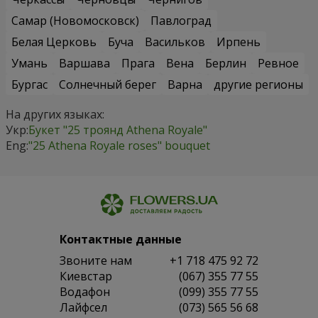
Самар (Новомосковск)
Павлоград
Белая Церковь
Буча
Васильков
Ирпень
Умань
Варшава
Прага
Вена
Берлин
Ревное
Бургас
Солнечный берег
Варна
другие регионы
На других языках:
Укр:
Букет "25 троянд Athena Royale"
Eng:
"25 Athena Royale roses" bouquet
Контактные данные
Звоните нам
+1 718 475 92 72
Киевстар
(067) 355 77 55
Водафон
(099) 355 77 55
Лайфсел
(073) 565 56 68