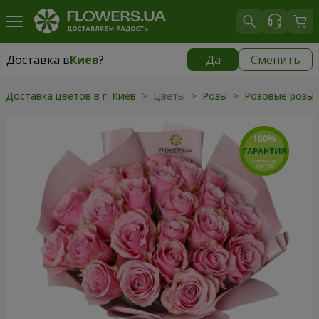
Доставка в
Киев
?
Да
Сменить
Доставка в
Киев
|
бесплатно
Доставка цветов в г. Киев
> Цветы >
Розы
>
Розовые розы