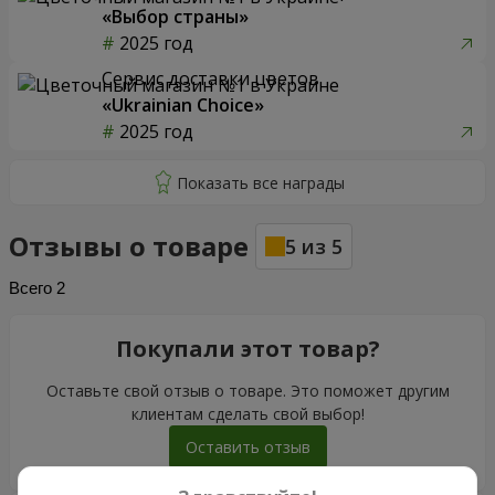
«Выбор страны»
2025 год
Сервис доставки цветов
«Ukrainian Choice»
2025 год
Отзывы о товаре
5
из
5
Всего
2
Покупали этот товар?
Оставьте свой отзыв о товаре. Это поможет другим
клиентам сделать свой выбор!
Оставить отзыв