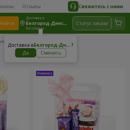
азины
Отзывы
Свяжитесь с нами
Доставка в
Найти
Белгород-Днестровский
Cтатус заказа
бесплатно
зины
Доставка в
Белгород-Днестровский
?
Да
Сменить