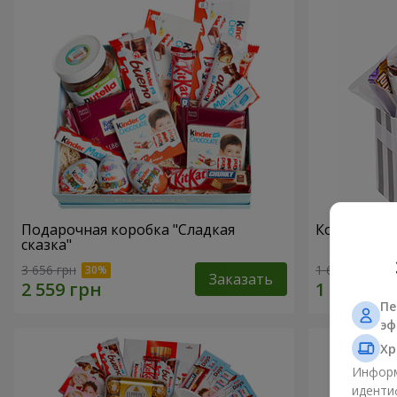
Подарочная коробка "Сладкая
Композиция
сказка"
3 656 грн
1 666 грн
Заказать
Пе
эф
Хр
Информ
иденти