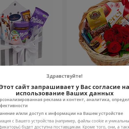
 "Сладкая нежность"
Подарочная корзина "Кла
Здравствуйте!
Этот сайт запрашивает у Вас согласие н
5 249 грн
Заказать
использование Ваших данных
рсонализированная реклама и контент, аналитика, опреде
фективности
анение и/или доступ к информации на Вашем устройстве
ация с Вашего устройства (например, файлы cookie и уникальн
фикаторы) будет доступна поставщикам. Кроме того, они, а так