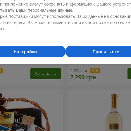
ли приложение смогут сохранять информацию с Вашего устройст
тывать Ваши персональные данные.
рые поставщики могут использовать Ваши данные на основани
ого интереса. Вы можете изменить свой выбор позже по ссылке
цы.
Настройки
Принять все
 корзина "Детский
Подарочная корзина "Аму
2 874 грн
Заказать