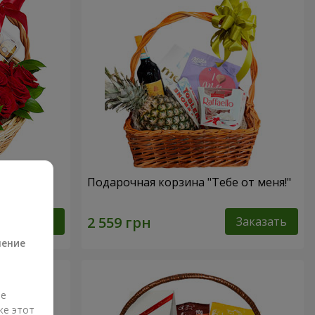
ссика"
Подарочная корзина "Тебе от меня!"
а
Заказать
Заказать
ление
ые
же этот