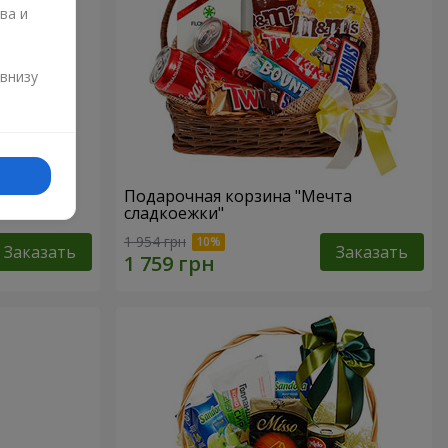
ва и
и
 внизу
р"
Подарочная корзина "Мечта
сладкоежки"
1 954 грн
Заказать
Заказать