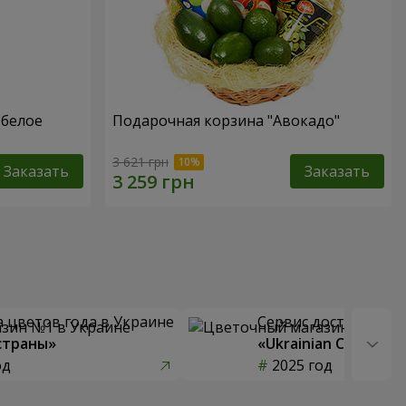
 белое
Подарочная корзина "Авокадо"
3 621 грн
Заказать
Заказать
 цветов года в Украине
Сервис доставки цв
страны»
«Ukrainian Choice»
од
2025 год