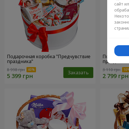
сайт и
обраба
Некото
законн
страни
Подарочная коробка "Предчувствие
Подарочная
праздника"
праздник!"
8 998 грн
3 110 грн
Заказать