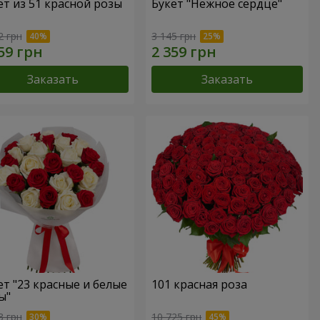
ет из 51 красной розы
Букет "Нежное сердце"
2 грн
3 145 грн
Заказать
Заказать
ет "23 красные и белые
101 красная роза
ы"
3 грн
10 725 грн