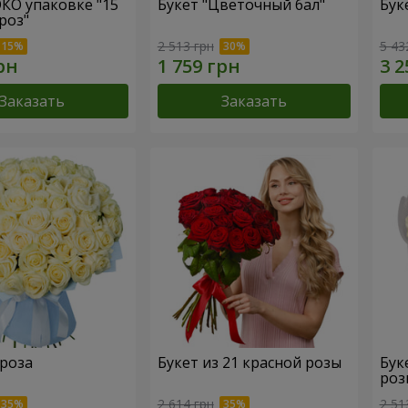
ЭКО упаковке "15
Букет "Цветочный бал"
Бук
роз"
2 513 грн
5 43
Заказать
Заказать
 роза
Букет из 21 красной розы
Бук
роз
2 614 грн
2 51