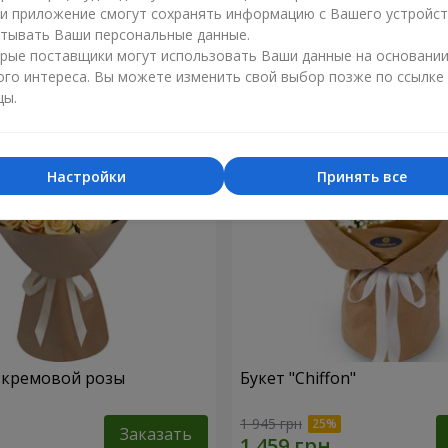
ли приложение смогут сохранять информацию с Вашего устройст
1 374 грн
тывать Ваши персональные данные.
Заказать
рые поставщики могут использовать Ваши данные на основани
ого интереса. Вы можете изменить свой выбор позже по ссылке
цы.
Настройки
Принять все
1 кремовой розы
Букет "Chiffon"
1 945 грн
Заказать