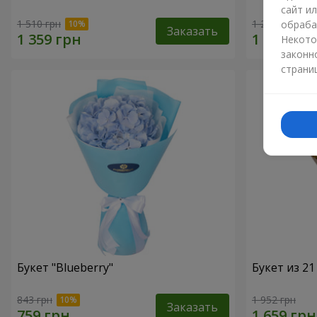
сайт и
1 510 грн
1 293 грн
обраба
Заказать
Некото
законн
страни
Букет "Blueberry"
Букет из 2
843 грн
1 952 грн
Заказать