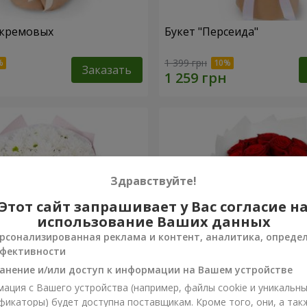
 кремовых
Букет "Персеида"
1 399 грн
Заказать
Здравствуйте!
Этот сайт запрашивает у Вас согласие н
использование Ваших данных
рсонализированная реклама и контент, аналитика, опреде
фективности
анение и/или доступ к информации на Вашем устройстве
ация с Вашего устройства (например, файлы cookie и уникальн
вых хризантем
Монобукет из 11 красных 
фикаторы) будет доступна поставщикам. Кроме того, они, а так