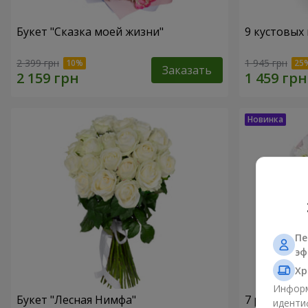
Букет "Сказка моей жизни"
9 кустовых
2 399 грн
1 945 грн
Заказать
Пе
эф
Хр
Информ
Букет "Лесная Нимфа"
7 ромашко
иденти