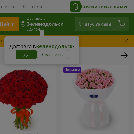
азины
Отзывы
Свяжитесь с нами
Доставка в
Найти
Зеленодольск
Cтатус заказа
725 грн
 заменим букет
Доставка в
Зеленодольск
?
Да
Сменить