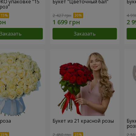
ЭКО упаковке "15
Букет "Цветочный бал"
Бук
роз"
2 427 грн
4 99
Заказать
Заказать
 роза
Букет из 21 красной розы
Бук
роз
2 460 грн
2 51