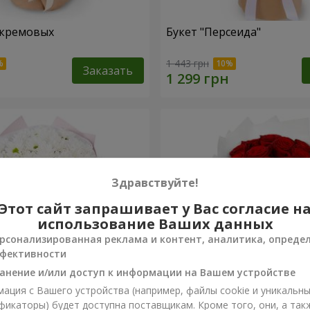
 кремовых
Букет "Персеида"
1 443 грн
Заказать
Здравствуйте!
Этот сайт запрашивает у Вас согласие н
использование Ваших данных
рсонализированная реклама и контент, аналитика, опреде
фективности
анение и/или доступ к информации на Вашем устройстве
ация с Вашего устройства (например, файлы cookie и уникальн
вых хризантем
Монобукет из 11 красных 
фикаторы) будет доступна поставщикам. Кроме того, они, а так