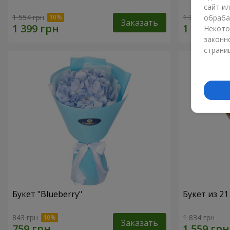
сайт и
1 554 грн
1 364 грн
обраба
Заказать
Некото
законн
страни
Букет "Blueberry"
Букет из 2
843 грн
1 834 грн
Заказать