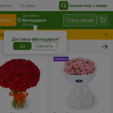
азины
Отзывы
Свяжитесь с нами
Доставка в
Найти
Володарка
Cтатус заказа
535 грн
 заменим букет
Доставка в
Володарка
?
Да
Сменить