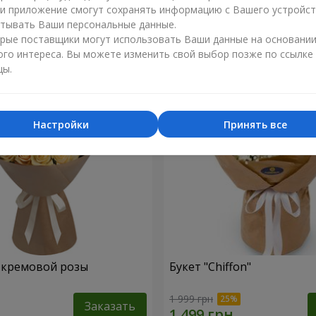
ли приложение смогут сохранять информацию с Вашего устройст
1 374 грн
тывать Ваши персональные данные.
Заказать
рые поставщики могут использовать Ваши данные на основани
ого интереса. Вы можете изменить свой выбор позже по ссылке
цы.
Настройки
Принять все
1 кремовой розы
Букет "Chiffon"
1 999 грн
Заказать