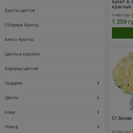
Букет в 
красных 
Букеты цветов
1 481 грн
Сборные букеты
Бенто-букеты
Цветы в коробке
Корзины цветов
Подарки
Цветы
Кому
51 белая
Повод
4 398 грн