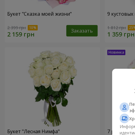
Букет "Сказка моей жизни"
9 кустовых
2 399 грн
1 812 грн
Заказать
Пе
эф
Хр
Информ
Букет "Лесная Нимфа"
7 ромашко
иденти