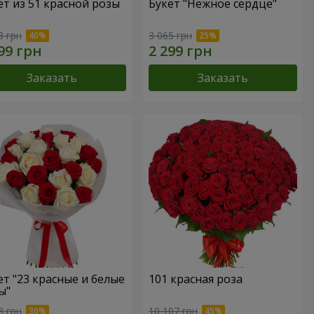
ет из 51 красной розы
Букет "Нежное сердце"
8 грн
3 065 грн
Заказать
Заказать
ет "23 красные и белые
101 красная роза
ы"
3 грн
10 107 грн