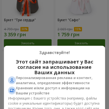
Букет "Три сердца"
Букет "Сафо"
4 799 грн
2 069 грн
Заказать
Заказать
Здравствуйте!
Этот сайт запрашивает у Вас
согласие на использование
Ваших данных
Персонализированная реклама и контент,
аналитика, определение эффективности
Хранение и/или доступ к информации на
Вашем устройстве
Информация с Вашего устройства (например, файлы
cookie и уникальные идентификаторы) будет доступна
Букет "Tarnis"
поставщикам. Кроме того, они, а также этот сайт или