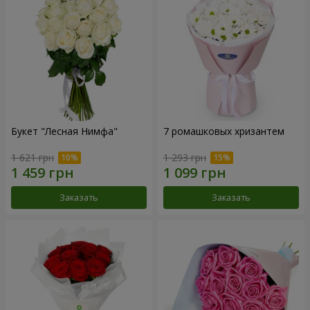
Букет "Лесная Нимфа"
7 ромашковых хризантем
1 621 грн
1 293 грн
Заказать
Заказать