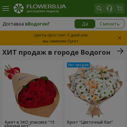
Доставка в
Водогон
?
Да
Сменить
Доставка в
Водогон
|
бесплатно
Цветы простоят 5 дней или
мы заменим букет
ХИТ продаж в городе Водогон
Букет в ЭКО упаковке "15
Букет "Цветочный бал"
красных роз"