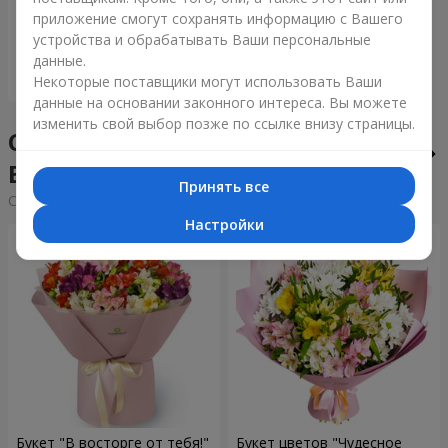
приложение смогут сохранять информацию с Вашего
6 152 грн
устройства и обрабатывать Ваши персональные
данные.
Заказать
Некоторые поставщики могут использовать Ваши
данные на основании законного интереса. Вы можете
изменить свой выбор позже по ссылке внизу страницы.
Сборные букеты в городе
Водогон
Принять все
Cортировка:
дешевые
дорогие
Настройки
Букет "В восторге от тебя!"
Букет цветов "Чудесное