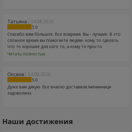
Татьяна
04.08.2026
5
Спасибо вам большое. Все вовремя. Вы - лучшие. В это
сложное время вы помогаете людям- кому то сделать
что то хорошее для кого то, а кому то просто
порадоваться цветам, подарку, тортику, поздравлению.
Читать полностью
Особенно, если человек сам себе не может купить даже
в свой День Рождения. Спасибо
Оксана
04.08.2026
5
Дуже вам дякую. Все вчасно доставили.Іменинниця
задоволена
Наши достижения