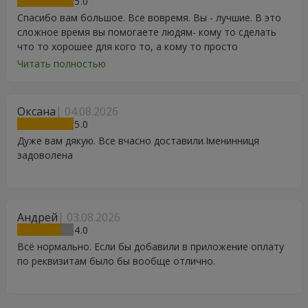
5
Спасибо вам большое. Все вовремя. Вы - лучшие. В это
сложное время вы помогаете людям- кому то сделать
что то хорошее для кого то, а кому то просто
порадоваться цветам, подарку, тортику, поздравлению.
Читать полностью
Особенно, если человек сам себе не может купить даже
в свой День Рождения. Спасибо
Оксана
04.08.2026
5
Дуже вам дякую. Все вчасно доставили.Іменинниця
задоволена
Андрей
03.08.2026
4
Всё нормально. Если бы добавили в приложение оплату
по реквизитам было бы вообще отлично.