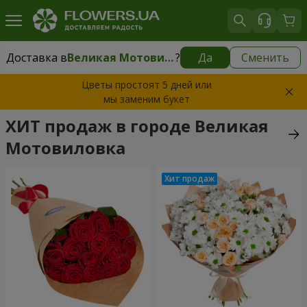
Доставка в
Великая Мотовиловка
?
Да
Сменить
Доставка в
Великая Мотовиловка
|
бесплатно
Цветы простоят 5 дней или
мы заменим букет
ХИТ продаж в городе Великая
Мотовиловка