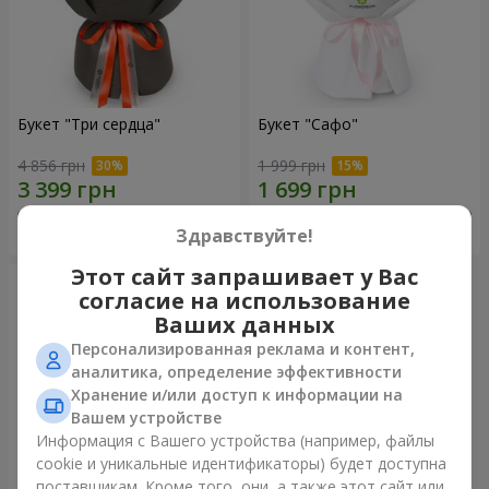
Букет "Три сердца"
Букет "Сафо"
4 856 грн
1 999 грн
Заказать
Заказать
Здравствуйте!
Этот сайт запрашивает у Вас
согласие на использование
Ваших данных
Персонализированная реклама и контент,
аналитика, определение эффективности
Хранение и/или доступ к информации на
Вашем устройстве
Информация с Вашего устройства (например, файлы
cookie и уникальные идентификаторы) будет доступна
поставщикам. Кроме того, они, а также этот сайт или