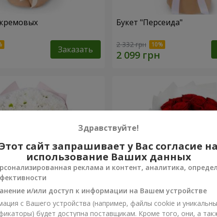
 кремовых
Букет "Персеида"
2 332 грн
Заказать
Здравствуйте!
Этот сайт запрашивает у Вас согласие н
использование Ваших данных
рсонализированная реклама и контент, аналитика, опреде
фективности
анение и/или доступ к информации на Вашем устройстве
ация с Вашего устройства (например, файлы cookie и уникальн
вых хризантем
Монобукет из 11 красных 
фикаторы) будет доступна поставщикам. Кроме того, они, а так