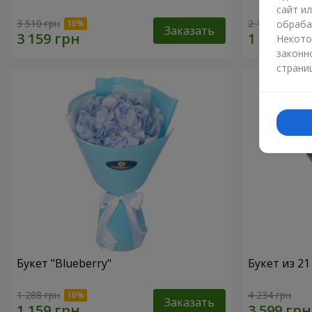
сайт и
3 510 грн
2 187 грн
обраба
Заказать
Некото
законн
страни
Букет "Blueberry"
Букет из 2
1 288 грн
4 234 грн
Заказать