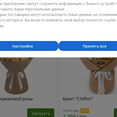
ли приложение смогут сохранять информацию с Вашего устройст
2 449 грн
тывать Ваши персональные данные.
Заказать
рые поставщики могут использовать Ваши данные на основани
ого интереса. Вы можете изменить свой выбор позже по ссылке
цы.
Настройки
Принять все
1 кремовой розы
Букет "Chiffon"
3 012 грн
Заказать