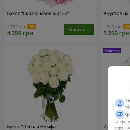
Букет "Сказка моей жизни"
9 кустовых
4 732 грн
4 345 грн
Заказать
Пе
эф
Хр
Информ
Букет "Лесная Нимфа"
7 ромашко
иденти