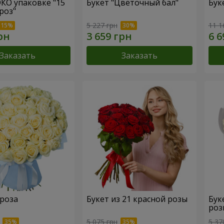
ЭКО упаковке "15
Букет "Цветочный бал"
Бук
роз"
5 227 грн
11 1
Заказать
Заказать
 роза
Букет из 21 красной розы
Бук
роз
5 075 грн
5 37