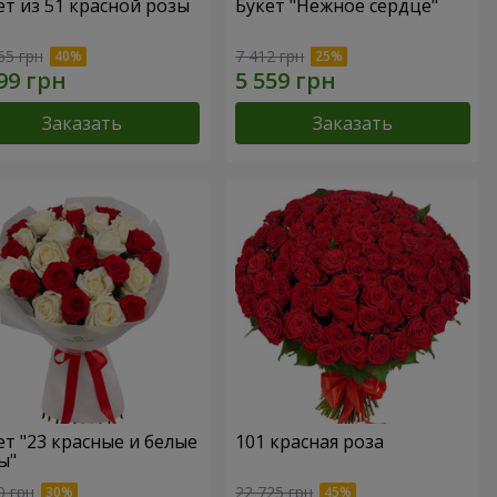
ет из 51 красной розы
Букет "Нежное сердце"
65 грн
7 412 грн
Заказать
Заказать
ет "23 красные и белые
101 красная роза
ы"
0 грн
22 725 грн