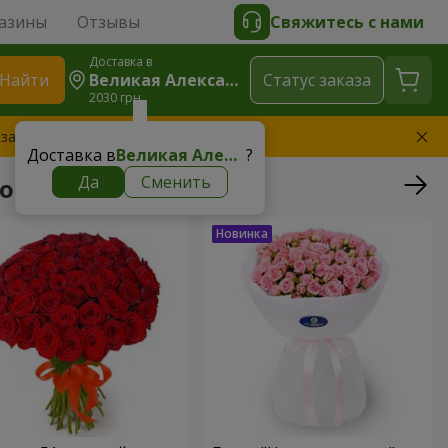
азины
Отзывы
Свяжитесь с нами
Доставка в
Найти
Великая Александровка
Cтатус заказа
2030 грн
 заменим букет
Доставка в
Великая Александровка
?
Да
Сменить
ровка