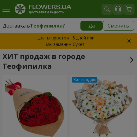
Доставка в
Теофипилка
?
Да
Сменить
Доставка в
Теофипилка
|
бесплатно
Цветы простоят 5 дней или
мы заменим букет
ХИТ продаж в городе
Теофипилка