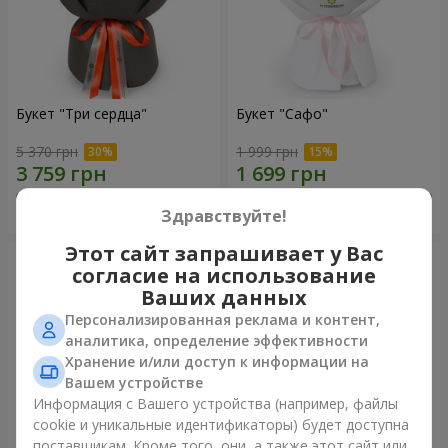
Букет "Три сердца"
Букет "Сафо"
5 370 грн
1 999 грн
Заказать
Заказать
Здравствуйте!
Этот сайт запрашивает у Вас
согласие на использование
Ваших данных
Персонализированная реклама и контент,
аналитика, определение эффективности
Хранение и/или доступ к информации на
Вашем устройстве
Информация с Вашего устройства (например, файлы
cookie и уникальные идентификаторы) будет доступна
поставщикам. Кроме того, они, а также этот сайт или