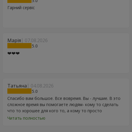
5
Гарний сервіс
Марія
07.08.2026
5
❤️❤️❤️
Татьяна
04.08.2026
5
Спасибо вам большое. Все вовремя. Вы - лучшие. В это
сложное время вы помогаете людям- кому то сделать
что то хорошее для кого то, а кому то просто
порадоваться цветам, подарку, тортику, поздравлению.
Читать полностью
Особенно, если человек сам себе не может купить даже
в свой День Рождения. Спасибо