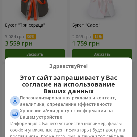
Букет "Три сердца"
Букет "Сафо"
5 084 грн
2 069 грн
Заказать
Заказать
Здравствуйте!
Этот сайт запрашивает у Вас
согласие на использование
Ваших данных
Персонализированная реклама и контент,
аналитика, определение эффективности
Хранение и/или доступ к информации на
Вашем устройстве
Информация с Вашего устройства (например, файлы
cookie и уникальные идентификаторы) будет доступна
Букет "Tarnis"
поставщикам. Кроме того, они, а также этот сайт или