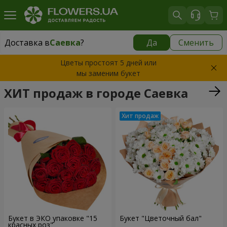
Доставка в
Саевка
?
Да
Сменить
Доставка в
Саевка
|
900 грн
Цветы простоят 5 дней или
мы заменим букет
ХИТ продаж в городе Саевка
Букет в ЭКО упаковке "15
Букет "Цветочный бал"
красных роз"