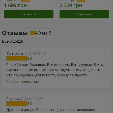
Заказать
Заказать
Отзывы
4.9
из
5
Всего
15216
Татьяна
04.08.2026
5
Спасибо вам большое. Все вовремя. Вы - лучшие. В это
сложное время вы помогаете людям- кому то сделать
что то хорошее для кого то, а кому то просто
порадоваться цветам, подарку, тортику, поздравлению.
Читать полностью
Особенно, если человек сам себе не может купить даже
в свой День Рождения. Спасибо
Оксана
04.08.2026
5
Дуже вам дякую. Все вчасно доставили.Іменинниця