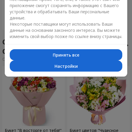
приложение смогут сохранять информацию с Вашего
5 998 грн
устройства и обрабатывать Ваши персональные
данные.
Заказать
Некоторые поставщики могут использовать Ваши
данные на основании законного интереса. Вы можете
изменить свой выбор позже по ссылке внизу страницы.
Сборные букеты в городе
Саевка
Принять все
Cортировка:
дешевые
дорогие
Настройки
Букет "В восторге от тебя!"
Букет цветов "Чудесное