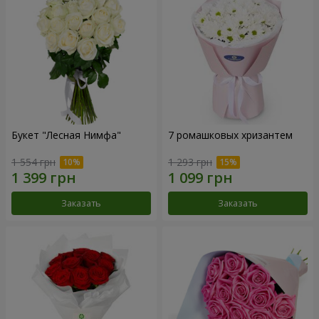
Букет "Лесная Нимфа"
7 ромашковых хризантем
1 554 грн
1 293 грн
Заказать
Заказать