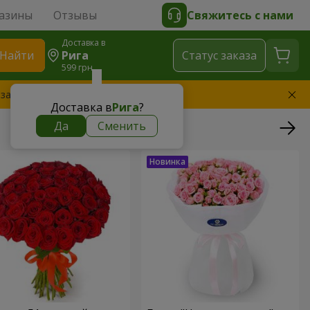
азины
Отзывы
Свяжитесь с нами
Доставка в
Найти
Рига
Cтатус заказа
599 грн
 заменим букет
Доставка в
Рига
?
Да
Сменить