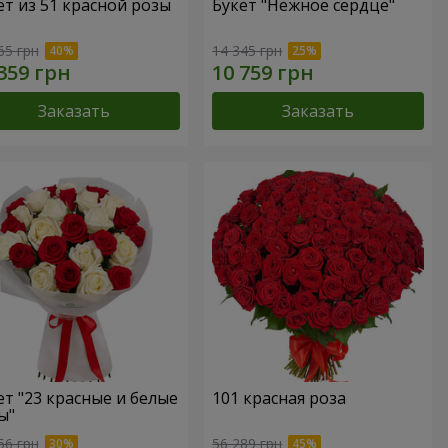
ет из 51 красной розы
Букет "Нежное сердце"
65 грн
14 345 грн
Заказать
Заказать
ет "23 красные и белые
101 красная роза
ы"
56 грн
56 289 грн