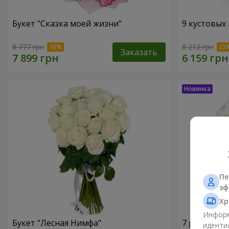
Букет "Сказка моей жизни"
9 кустовых
8 777 грн
8 212 грн
Заказать
Пе
эф
Хр
Информ
Букет "Лесная Нимфа"
7 ромашко
иденти