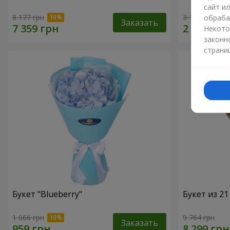
сайт и
8 177 грн
3 175 грн
обраба
Заказать
Некото
законн
страни
Букет "Blueberry"
Букет из 2
1 066 грн
9 764 грн
Заказать