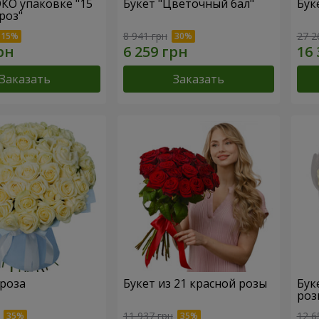
ЭКО упаковке "15
Букет "Цветочный бал"
Бук
роз"
8 941 грн
27 2
Заказать
Заказать
 роза
Букет из 21 красной розы
Бук
роз
11 937 грн
12 6