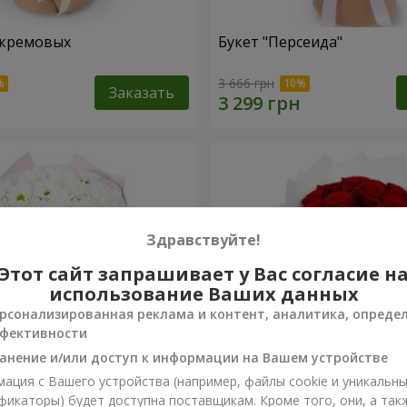
 кремовых
Букет "Персеида"
3 666 грн
Заказать
Здравствуйте!
Этот сайт запрашивает у Вас согласие н
использование Ваших данных
рсонализированная реклама и контент, аналитика, опреде
фективности
анение и/или доступ к информации на Вашем устройстве
ация с Вашего устройства (например, файлы cookie и уникальн
вых хризантем
Монобукет из 11 красных 
фикаторы) будет доступна поставщикам. Кроме того, они, а так