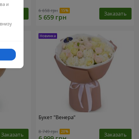
ва и
6 658 грн
Заказать
Заказать
и
 внизу
Букет "Венера"
8 749 грн
Заказать
Заказать