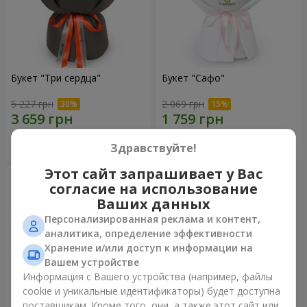
Букет "Три сердца"
Букет "Сафо"
5 227 грн
2 069 грн
Заказать
Заказать
Здравствуйте!
Этот сайт запрашивает у Вас
согласие на использование
Ваших данных
Персонализированная реклама и контент,
аналитика, определение эффективности
Хранение и/или доступ к информации на
Вашем устройстве
Информация с Вашего устройства (например, файлы
cookie и уникальные идентификаторы) будет доступна
поставщикам. Кроме того, они, а также этот сайт или